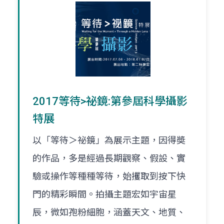
2017等待>祕鏡:第參屆科學攝影
特展
以「等待＞祕鏡」為展示主題，因得奬
的作品，多是經過長期觀察、假設、實
驗或操作等種種等待，始攫取到按下快
門的精彩瞬間。拍攝主題宏如宇宙星
辰，微如孢粉細胞，涵蓋天文、地質、