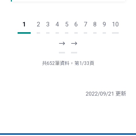
1
2
3
4
5
6
7
8
9
10
下
最
一
後
頁
一
共652筆資料，第1/33頁
頁
2022/09/21 更新