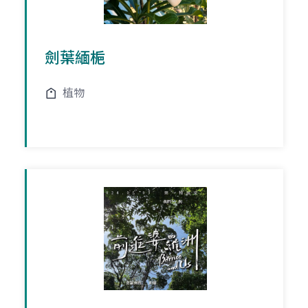
劍葉緬梔
植物