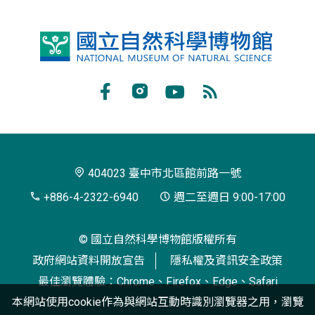
國
立
自
Facebook
Instagram
Youtube
RSS
然
訂
科
閱
學
404023 臺中市北區館前路一號
博
+886-4-2322-6940
週二至週日 9:00-17:00
物
© 國立自然科學博物館版權所有
館
政府網站資料開放宣告
隱私權及資訊安全政策
最佳瀏覽體驗：Chrome、Firefox、Edge、Safari
本網站使用cookie作為與網站互動時識別瀏覽器之用，瀏覽