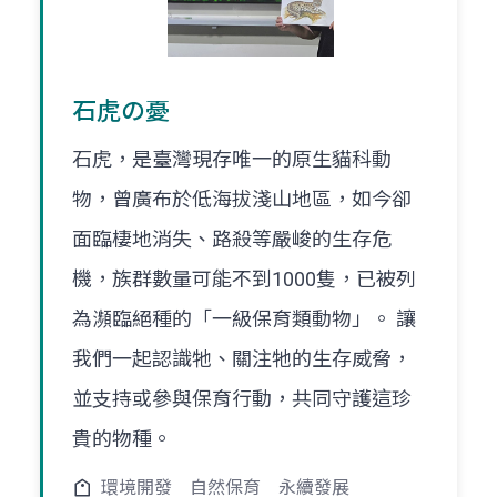
石虎の憂
石虎，是臺灣現存唯一的原生貓科動
物，曾廣布於低海拔淺山地區，如今卻
面臨棲地消失、路殺等嚴峻的生存危
機，族群數量可能不到1000隻，已被列
為瀕臨絕種的「一級保育類動物」。 讓
我們一起認識牠、關注牠的生存威脅，
並支持或參與保育行動，共同守護這珍
貴的物種。
環境開發
自然保育
永續發展