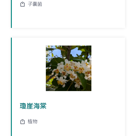
子囊菌
瓊崖海棠
植物