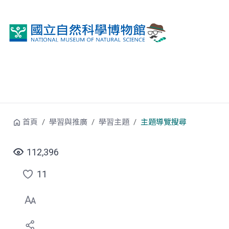
跳到中央內容區塊
首頁
學習與推廣
學習主題
主題導覽搜尋
112,396
11
點
選
喜