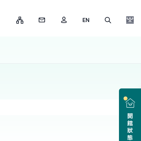
:::
開館狀態