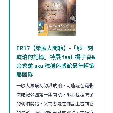
EP.17【策展人開箱】-「那一刻
琥珀的記憶」特展 feat. 楊子睿&
余秀蕙 aka 號稱科博館最年輕策
展團隊
一般大眾最初認識琥珀，可能是在電影
侏羅紀公園第一集開頭，那顆包埋蚊子
的琥珀開始，又或者是在飾品上看到它
的蹤影。而博物館蒐藏的琥珀，在研究