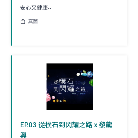
安心又健康~
真菌
EP.03 從樸石到閃耀之路 x 黎龍
興