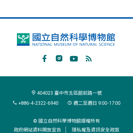
國
立
自
Facebook
Instagram
Youtube
RSS
然
訂
科
閱
學
404023 臺中市北區館前路一號
博
+886-4-2322-6940
週二至週日 9:00-17:00
物
© 國立自然科學博物館版權所有
館
政府網站資料開放宣告
隱私權及資訊安全政策