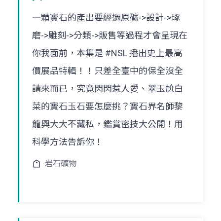
一顆寶石的產出要經過原礦->設計->琢
磨->雕刻->分類->販售等過程才會呈現在
你我面前，本集是 #NSL 播出史上最高
價展品特輯！！只差全臺中的保全沒全
請來而已，究竟閃閃惹人愛、翠玉尬白
菜的寶石玉石要怎麼挑？寶石界名師黎
龍興大大不藏私，鑑賞密技大公開！用
科學方法告訴你！
岩石礦物