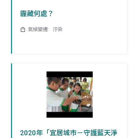
霾藏何處？
氣候變遷
汙染
2020年「宜居城市－守護藍天淨