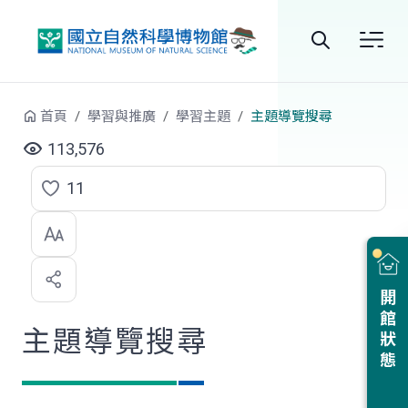
跳到中央內容區塊
全
站
首頁
學習與推廣
學習主題
主題導覽搜尋
搜
113,576
尋
11
點
選
喜
開館狀態
歡
主題導覽搜尋