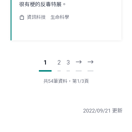
很有梗的反毒特展。
資訊科技
生命科學
1
2
3
下
最
一
後
頁
一
共54筆資料，第1/3頁
頁
2022/09/21 更新