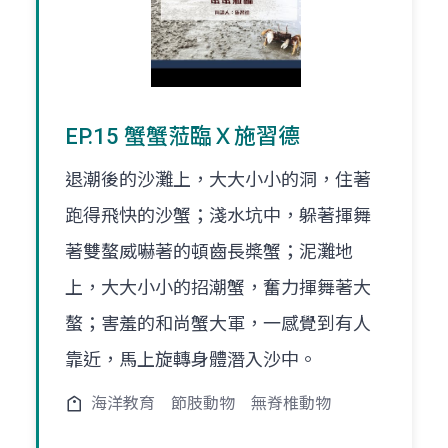
EP.15 蟹蟹蒞臨Ｘ施習德
退潮後的沙灘上，大大小小的洞，住著
跑得飛快的沙蟹；淺水坑中，躲著揮舞
著雙螯威嚇著的頓齒長槳蟹；泥灘地
上，大大小小的招潮蟹，奮力揮舞著大
螯；害羞的和尚蟹大軍，一感覺到有人
靠近，馬上旋轉身體潛入沙中。
海洋教育
節肢動物
無脊椎動物