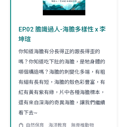
EP.02 膽識過人-海膽多樣性 x 李
坤瑄
你知道海膽有分長得正的跟長得歪的
嗎？你知道吃下肚的海膽，是牠身體的
哪個構造嗎？海膽的刺變化多端，有粗
有細有長有短，海膽的殼色彩豐富，有
紅有黃有紫有綠，片中各種海膽標本，
還有來自深海的奇異海膽，讓我們繼續
看下去~
自然保育
海洋教育
無脊椎動物