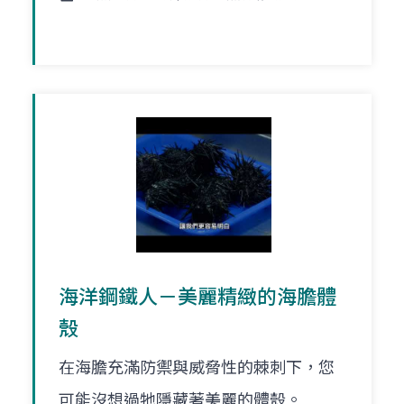
海洋鋼鐵人－美麗精緻的海膽體
殼
在海膽充滿防禦與威脅性的棘刺下，您
可能沒想過牠隱藏著美麗的體殼。