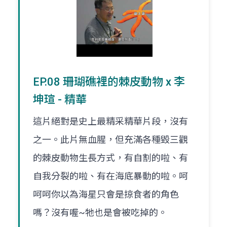
EP.08 珊瑚礁裡的棘皮動物 x 李
坤瑄 - 精華
這片絕對是史上最精采精華片段，沒有
之一。此片無血腥，但充滿各種毀三觀
的棘皮動物生長方式，有自割的啦、有
自我分裂的啦、有在海底暴動的啦。呵
呵呵你以為海星只會是掠食者的角色
嗎？沒有喔~牠也是會被吃掉的。