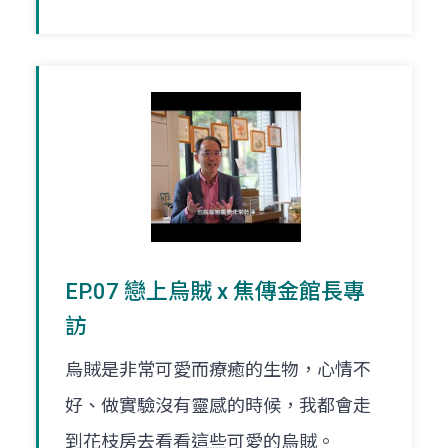
EP.07 戀上烏賊 x 焦傳金館長專
訪
烏賊是非常可愛而療癒的生物，心情不
好、做實驗沒有靈感的時候，我都會走
到花枝房去看看這些可愛的烏賊。