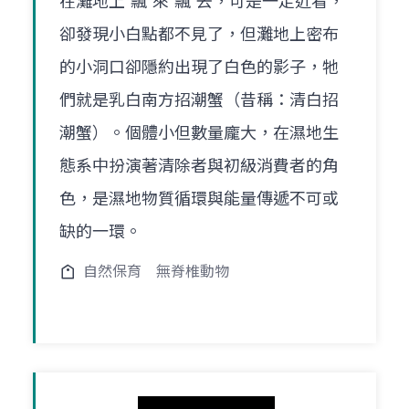
在灘地上"飄"來"飄"去，可是一走近看，
卻發現小白點都不見了，但灘地上密布
的小洞口卻隱約出現了白色的影子，牠
們就是乳白南方招潮蟹（昔稱：清白招
潮蟹）。個體小但數量龐大，在濕地生
態系中扮演著清除者與初級消費者的角
色，是濕地物質循環與能量傳遞不可或
缺的一環。
自然保育
無脊椎動物