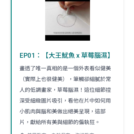
EP01：【大王魷魚 x 草莓腦濕】
畫透了唯一真相的是一個外表看似健美
（實際上也很健美），筆觸卻細膩於常
人的低調畫家，草莓腦濕！這位細節控
深受細緻圖片吸引，看他在片中如何用
小肌肉與腦和美做出絕美呈現，這部
片，獻給所有美與細節的偏執狂。