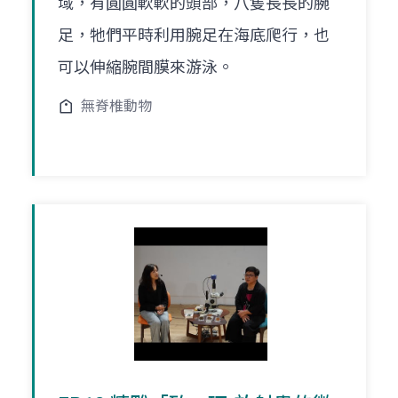
域，有圓圓軟軟的頭部，八隻長長的腕
足，牠們平時利用腕足在海底爬行，也
可以伸縮腕間膜來游泳。
無脊椎動物