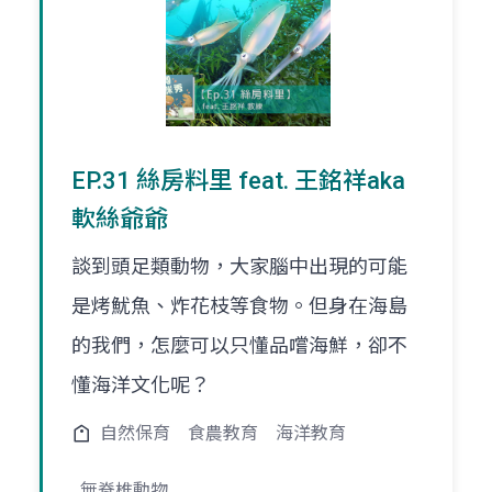
EP.31 絲房料里 feat. 王銘祥aka
軟絲爺爺
談到頭足類動物，大家腦中出現的可能
是烤魷魚、炸花枝等食物。但身在海島
的我們，怎麼可以只懂品嚐海鮮，卻不
懂海洋文化呢？
自然保育
食農教育
海洋教育
無脊椎動物