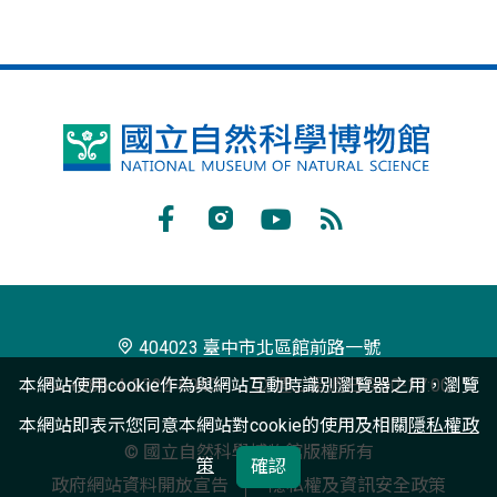
國
立
自
Facebook
Instagram
Youtube
RSS
然
訂
科
閱
學
404023 臺中市北區館前路一號
博
本網站使用cookie作為與網站互動時識別瀏覽器之用，瀏覽
+886-4-2322-6940
週二至週日 9:00-17:00
物
本網站即表示您同意本網站對cookie的使用及相關
隱私權政
© 國立自然科學博物館版權所有
館
策
確認
政府網站資料開放宣告
隱私權及資訊安全政策