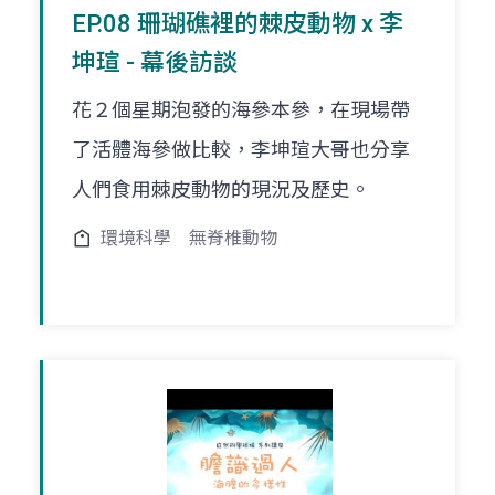
EP.08 珊瑚礁裡的棘皮動物 x 李
坤瑄 - 幕後訪談
花２個星期泡發的海參本參，在現場帶
了活體海參做比較，李坤瑄大哥也分享
人們食用棘皮動物的現況及歷史。
環境科學
無脊椎動物