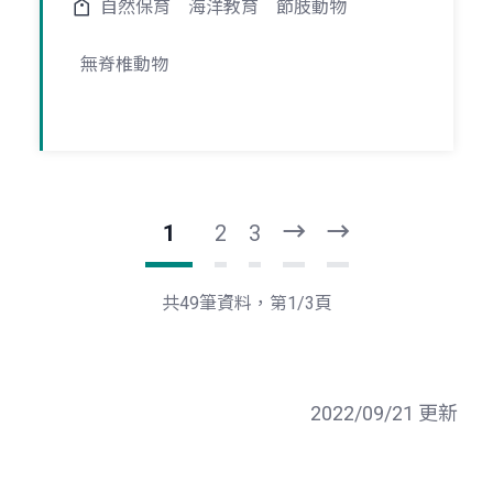
自然保育
海洋教育
節肢動物
無脊椎動物
1
2
3
下
最
一
後
頁
一
共49筆資料，第1/3頁
頁
2022/09/21 更新