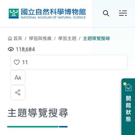
跳到中央內容區塊
全
站
首頁
學習與推廣
學習主題
主題導覽搜尋
搜
118,684
尋
11
點
選
喜
開館狀態
歡
主題導覽搜尋