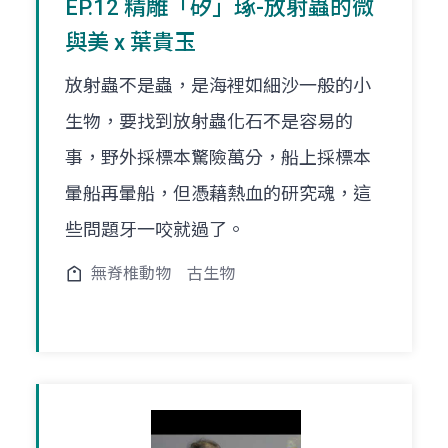
EP.12 精雕「矽」琢-放射蟲的微
與美 x 葉貴玉
放射蟲不是蟲，是海裡如細沙一般的小
生物，要找到放射蟲化石不是容易的
事，野外採標本驚險萬分，船上採標本
暈船再暈船，但憑藉熱血的研究魂，這
些問題牙一咬就過了。
無脊椎動物
古生物