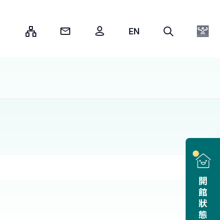
:::
開館狀態