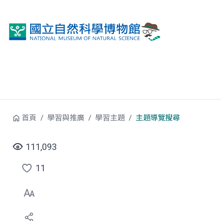
跳到中央內容區塊
首頁
學習與推廣
學習主題
主題導覽搜尋
111,093
11
點
選
喜