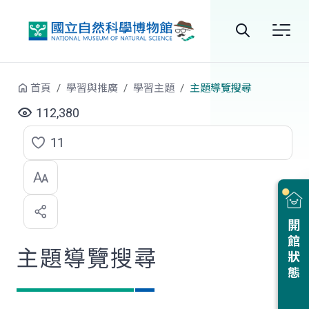
跳到中央內容區塊
全
站
首頁
學習與推廣
學習主題
主題導覽搜尋
搜
112,380
尋
11
點
選
喜
開館狀態
歡
主題導覽搜尋