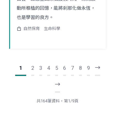
動所根植的回憶，能將剎那化做永恆，
也是學習的良方。
自然保育
生命科學
1
2
3
4
5
6
7
8
9
下
一
頁
最
後
一
共164筆資料，第1/9頁
頁