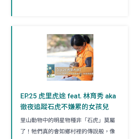
EP.25 虎里虎途 feat. 林育秀 aka
徹夜追蹤石虎不嫌累的女孩兒
里山動物中的明星物種非「石虎」莫屬
了！牠們真的會如鄉村裡的傳說般，像