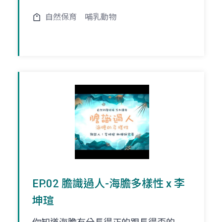
自然保育
哺乳動物
EP.02 膽識過人-海膽多樣性 x 李
坤瑄