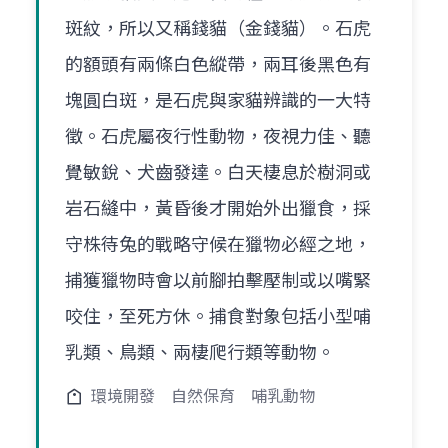
斑紋，所以又稱錢貓（金錢貓）。石虎
的額頭有兩條白色縱帶，兩耳後黑色有
塊圓白斑，是石虎與家貓辨識的一大特
徵。石虎屬夜行性動物，夜視力佳、聽
覺敏銳、犬齒發達。白天棲息於樹洞或
岩石縫中，黃昏後才開始外出獵食，採
守株待兔的戰略守候在獵物必經之地，
捕獲獵物時會以前腳拍擊壓制或以嘴緊
咬住，至死方休。捕食對象包括小型哺
乳類、鳥類、兩棲爬行類等動物。
環境開發
自然保育
哺乳動物