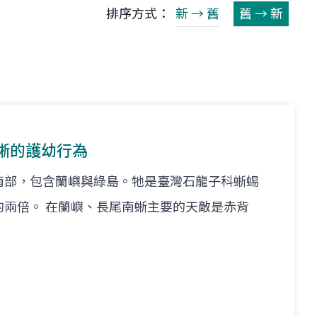
排序方式：
新 → 舊
舊 → 新
蜥的護幼行為
南部，包含蘭嶼與綠島。牠是臺灣石龍子科蜥蜴
的兩倍。 在蘭嶼、長尾南蜥主要的天敵是赤背