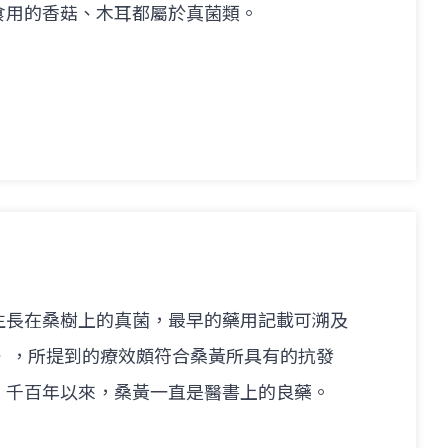
食用的香菇、木耳都屬於真菌類。
生長在桑樹上的真菌，最早的藥用記載可溯及
經》，所提到的療效頗符合桑黃所具有的抗發
。千百年以來，桑黃一直是醫書上的良藥。