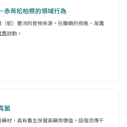
－赤背松柏根的領域行為
根（蛇）豐沛的食物來源。在蘭嶼的夜晚，海灘
蠢蠢欲動。
真菌
貴藥材，具有養生保健高藥用價值。這個流傳千