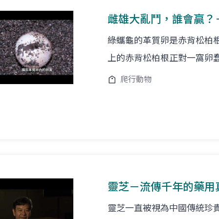
雌雄大亂鬥，誰會贏？
綠蠵龜的革質卵是赤背松柏
上的赤背松柏根正對一窩卵
爬行動物
靈芝－流傳千年的藥用
靈芝一直被視為中國傳統珍