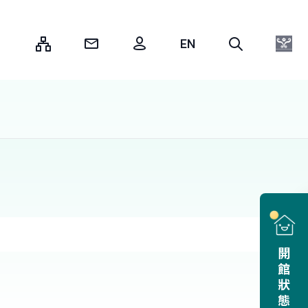
:::
開館狀態