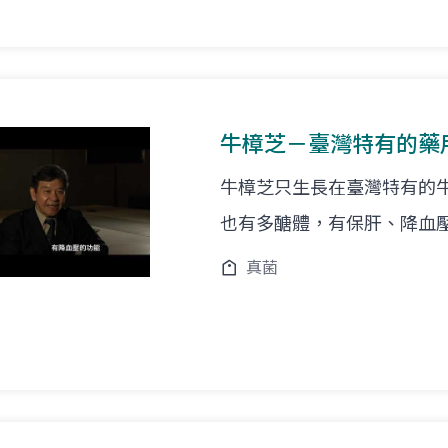
牛樟芝－臺灣特有的藥
牛樟芝只生長在臺灣特有的
也有多醣體，有保肝、降血
真菌