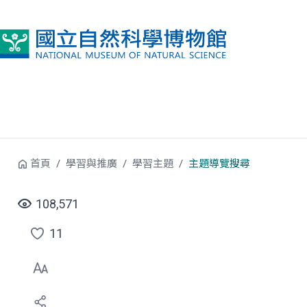
跳到中央內容區塊
首頁
學習與推廣
學習主題
主題導覽搜尋
108,571
11
點
選
喜