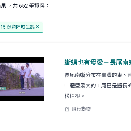
果 ，共 652 筆資料：
G 15 保育陸域生態
蜥蜴也有母愛－長尾南
長尾南蜥分布在臺灣的東、
中體型最大的，尾巴是體長
松柏根。
爬行動物