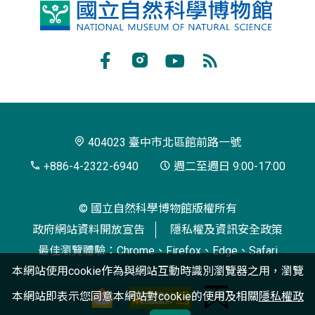
國
立
自
Facebook
Instagram
Youtube
RSS
然
訂
科
閱
學
404023 臺中市北區館前路一號
博
+886-4-2322-6940
週二至週日 9:00-17:00
物
© 國立自然科學博物館版權所有
館
政府網站資料開放宣告
隱私權及資訊安全政策
最佳瀏覽體驗：Chrome、Firefox、Edge、Safari
本網站使用cookie作為與網站互動時識別瀏覽器之用，瀏覽
本網站即表示您同意本網站對cookie的使用及相關
隱私權政