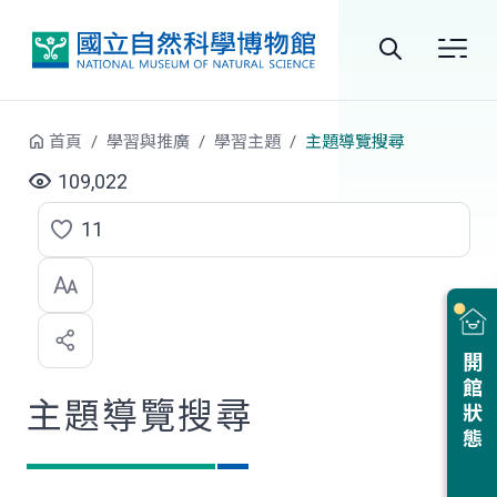
跳到中央內容區塊
全
站
首頁
學習與推廣
學習主題
主題導覽搜尋
搜
109,022
尋
11
點
選
喜
開館狀態
歡
主題導覽搜尋