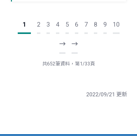
1
2
3
4
5
6
7
8
9
10
下
最
一
後
頁
一
共652筆資料，第1/33頁
頁
2022/09/21 更新