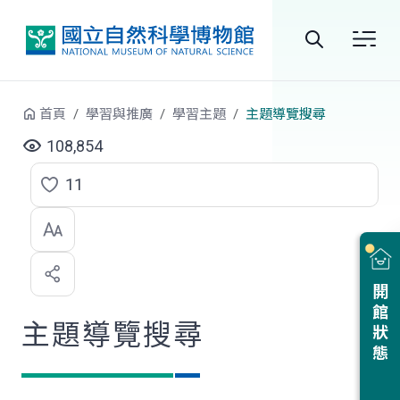
跳到中央內容區塊
全
站
首頁
學習與推廣
學習主題
主題導覽搜尋
搜
108,854
尋
11
點
選
喜
開館狀態
歡
主題導覽搜尋