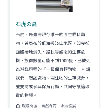
石虎の憂
石虎，是臺灣現存唯一的原生貓科動
物，曾廣布於低海拔淺山地區，如今卻
面臨棲地消失、路殺等嚴峻的生存危
機，族群數量可能不到1000隻，已被列
為瀕臨絕種的「一級保育類動物」。 讓
我們一起認識牠、關注牠的生存威脅，
並支持或參與保育行動，共同守護這珍
貴的物種。
環境開發
自然保育
永續發展