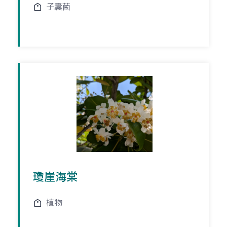
子囊菌
瓊崖海棠
植物