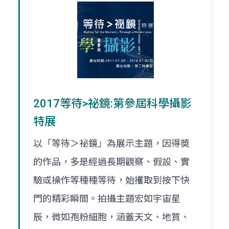
2017等待>祕鏡:第參屆科學攝影
特展
以「等待＞祕鏡」為展示主題，因得奬
的作品，多是經過長期觀察、假設、實
驗或操作等種種等待，始攫取到按下快
門的精彩瞬間。拍攝主題宏如宇宙星
辰，微如孢粉細胞，涵蓋天文、地質、