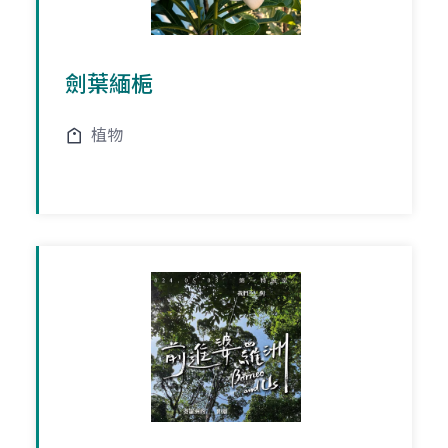
劍葉緬梔
植物