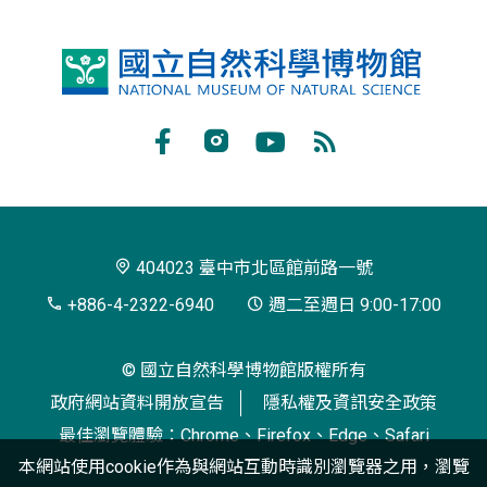
國
立
自
Facebook
Instagram
Youtube
RSS
然
訂
科
閱
學
404023 臺中市北區館前路一號
博
+886-4-2322-6940
週二至週日 9:00-17:00
物
© 國立自然科學博物館版權所有
館
政府網站資料開放宣告
隱私權及資訊安全政策
最佳瀏覽體驗：Chrome、Firefox、Edge、Safari
本網站使用cookie作為與網站互動時識別瀏覽器之用，瀏覽