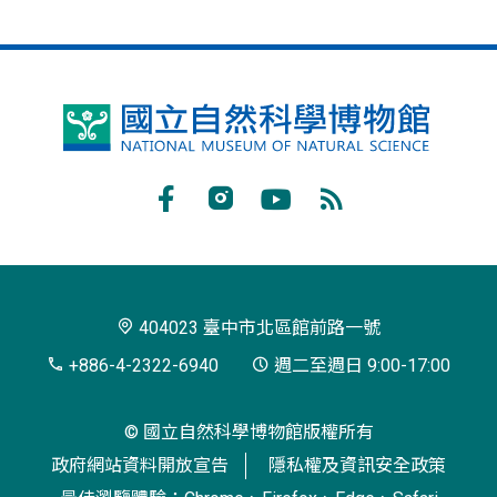
國
立
自
Facebook
Instagram
Youtube
RSS
然
訂
科
閱
學
404023 臺中市北區館前路一號
博
+886-4-2322-6940
週二至週日 9:00-17:00
物
© 國立自然科學博物館版權所有
館
政府網站資料開放宣告
隱私權及資訊安全政策