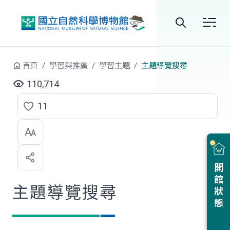
跳到中央內容區塊
全
站
首頁
學習與推廣
學習主題
主題導覽搜尋
搜
110,714
尋
11
點
選
喜
開館狀態
歡
主題導覽搜尋