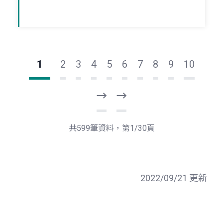
1
2
3
4
5
6
7
8
9
10
下
最
一
後
頁
一
共599筆資料，第1/30頁
頁
2022/09/21 更新