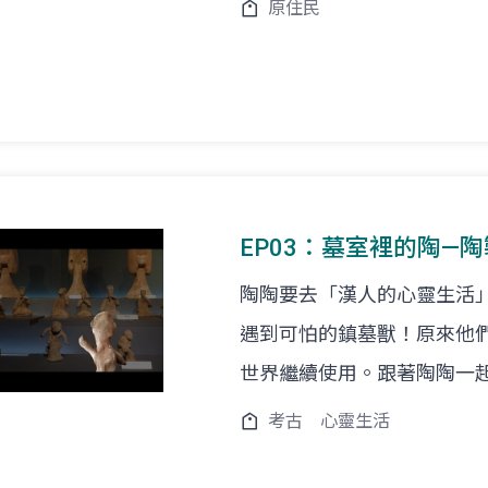
原住民
EP03：墓室裡的陶—
陶陶要去「漢人的心靈生活
遇到可怕的鎮墓獸！原來他
世界繼續使用。跟著陶陶一
考古
心靈生活