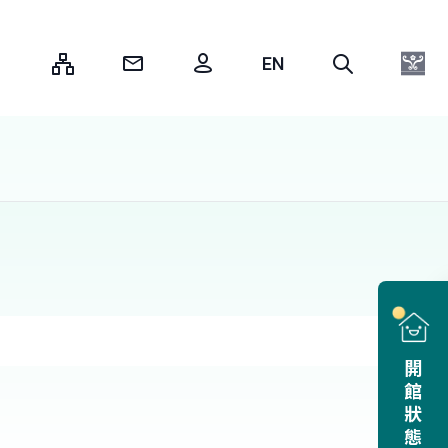
:::
開館狀態