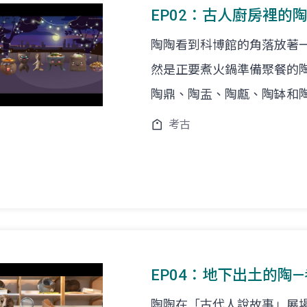
EP02：古人廚房裡的
陶陶看到科博館的角落放著一鍋
然是正要煮火鍋準備聚餐的
陶鼎、陶盂、陶甗、陶缽和
考古
EP04：地下出土的陶
陶陶在「古代人說故事」展