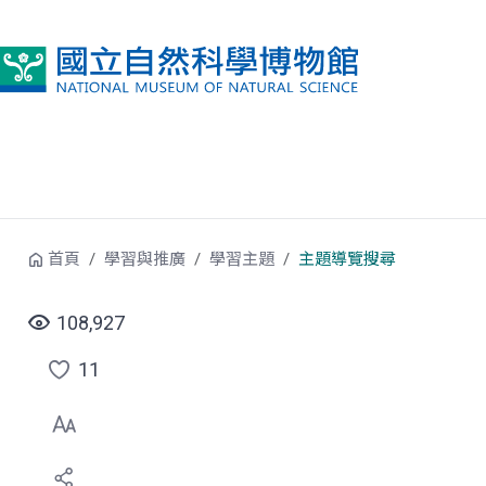
跳到中央內容區塊
首頁
學習與推廣
學習主題
主題導覽搜尋
108,927
11
點
選
喜