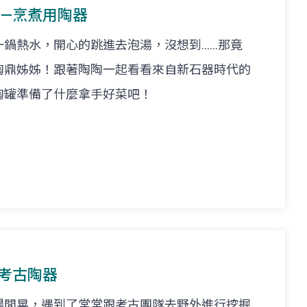
陶—烹煮用陶器
熱水，開心的跳進去泡湯，沒想到......那竟
陶鼎姊姊！跟著陶陶一起看看來自新石器時代的
陶罐準備了什麼拿手好菜吧！
—考古陶器
場閒晃，遇到了常常跟考古團隊去野外進行挖掘