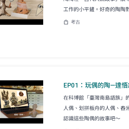
工作的小平鏟。好奇的陶陶對考古
考古
EP01：玩偶的陶—達
在科博館「臺灣南島語族」
人偶、划拼板舟的人偶、舂
認識這些陶偶的故事吧～