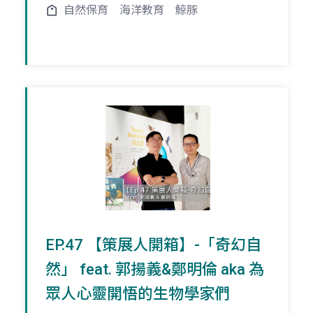
自然保育
海洋教育
鯨豚
EP.47 【策展人開箱】-「奇幻自
然」 feat. 郭揚義&鄭明倫 aka 為
眾人心靈開悟的生物學家們