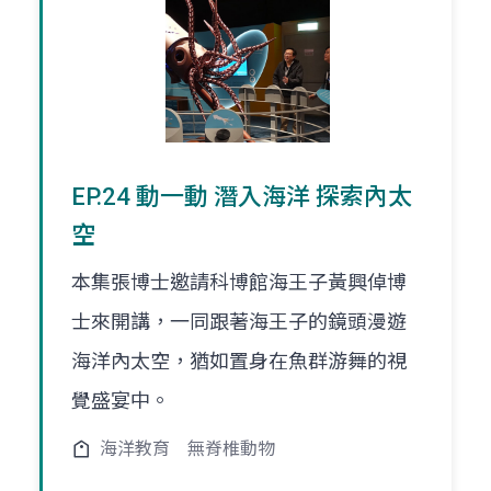
EP.24 動一動 潛入海洋 探索內太
空
本集張博士邀請科博館海王子黃興倬博
士來開講，一同跟著海王子的鏡頭漫遊
海洋內太空，猶如置身在魚群游舞的視
覺盛宴中。
海洋教育
無脊椎動物