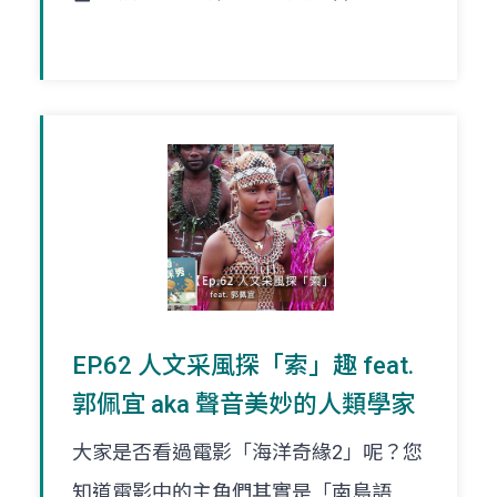
EP.62 人文采風探「索」趣 feat.
郭佩宜 aka 聲音美妙的人類學家
大家是否看過電影「海洋奇緣2」呢？您
知道電影中的主角們其實是「南島語