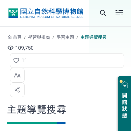
跳到中央內容區塊
全
站
首頁
學習與推廣
學習主題
主題導覽搜尋
搜
109,750
尋
11
點
選
喜
開館狀態
歡
主題導覽搜尋