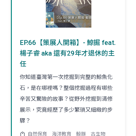
EP.66【策展人開箱】- 鯨掘 feat.
楊子睿 aka 還有29年才退休的主
任
你知道臺灣第一次挖掘到完整的鯨魚化
石，是在哪裡嗎？整個挖掘過程有哪些
辛苦又驚險的故事？從野外挖掘到清修
展示，究竟經歷了多少繁瑣又細緻的步
驟？
自然保育
海洋教育
鯨豚
古生物