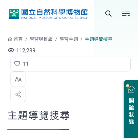
跳到中央內容區塊
全
站
首頁
學習與推廣
學習主題
主題導覽搜尋
搜
112,239
尋
11
點
選
喜
開館狀態
歡
主題導覽搜尋