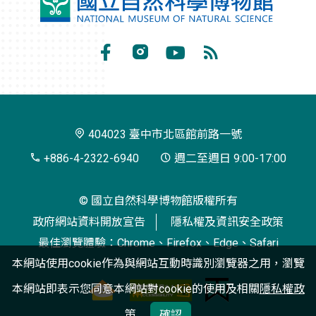
國
立
自
Facebook
Instagram
Youtube
RSS
然
訂
科
閱
學
404023 臺中市北區館前路一號
博
+886-4-2322-6940
週二至週日 9:00-17:00
物
© 國立自然科學博物館版權所有
館
政府網站資料開放宣告
隱私權及資訊安全政策
最佳瀏覽體驗：Chrome、Firefox、Edge、Safari
本網站使用cookie作為與網站互動時識別瀏覽器之用，瀏覽
本網站即表示您同意本網站對cookie的使用及相關
隱私權政
策
確認