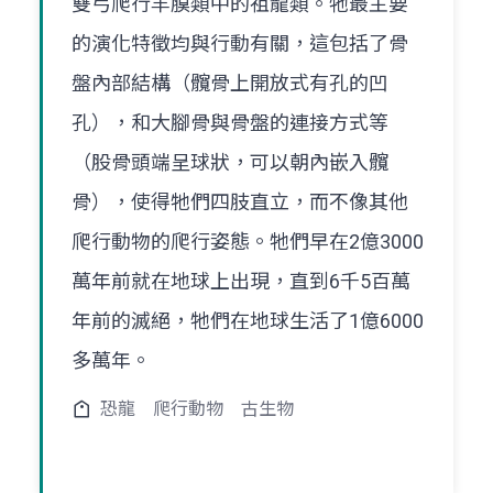
雙弓爬行羊膜類中的祖龍類。牠最主要
的演化特徵均與行動有關，這包括了骨
盤內部結構（髖骨上開放式有孔的凹
孔），和大腳骨與骨盤的連接方式等
（股骨頭端呈球狀，可以朝內嵌入髖
骨），使得牠們四肢直立，而不像其他
爬行動物的爬行姿態。牠們早在2億3000
萬年前就在地球上出現，直到6千5百萬
年前的滅絕，牠們在地球生活了1億6000
多萬年。
恐龍
爬行動物
古生物