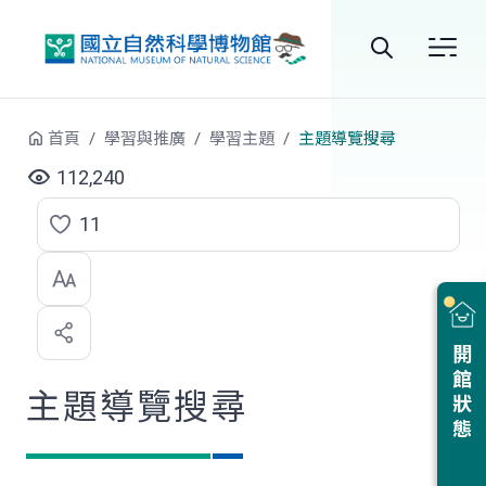
跳到中央內容區塊
全
站
首頁
學習與推廣
學習主題
主題導覽搜尋
搜
112,240
尋
11
點
選
喜
開館狀態
歡
主題導覽搜尋