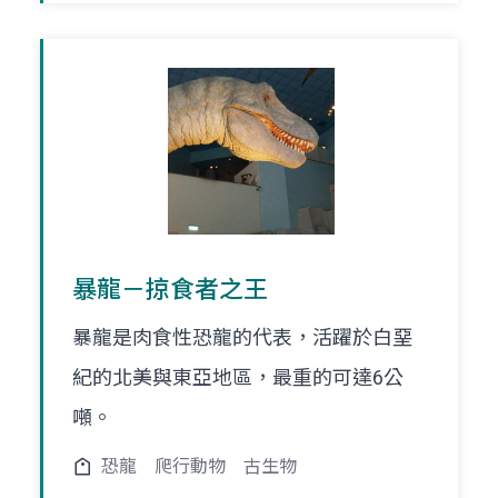
暴龍－掠食者之王
暴龍是肉食性恐龍的代表，活躍於白堊
紀的北美與東亞地區，最重的可達6公
噸。
恐龍
爬行動物
古生物