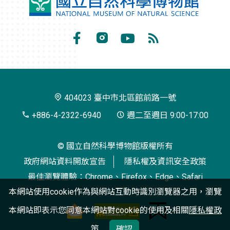
國
立
自
Facebook
Instagram
Youtube
RSS
然
訂
科
閱
學
404023 臺中市北區館前路一號
博
+886-4-2322-6940
週二至週日 9:00-17:00
物
© 國立自然科學博物館版權所有
館
政府網站資料開放宣告
隱私權及資訊安全政策
最佳瀏覽體驗：Chrome、Firefox、Edge、Safari
本網站使用cookie作為與網站互動時識別瀏覽器之用，瀏覽
本網站即表示您同意本網站對cookie的使用及相關
隱私權政
策
確認