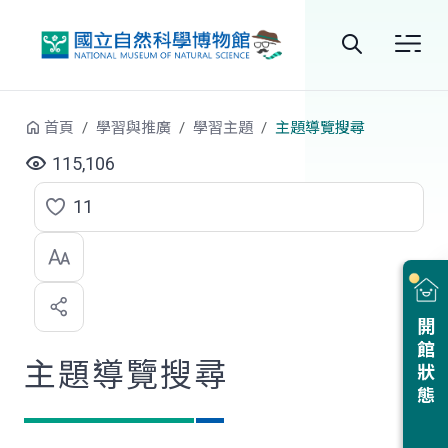
跳到中央內容區塊
全
站
首頁
學習與推廣
學習主題
主題導覽搜尋
搜
115,106
尋
11
點
選
喜
開館狀態
歡
主題導覽搜尋