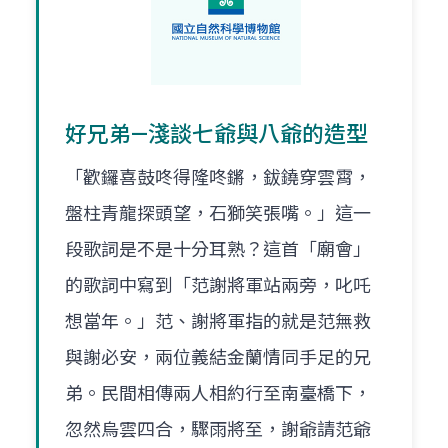
好兄弟—淺談七爺與八爺的造型
「歡鑼喜鼓咚得隆咚鏘，鈸鐃穿雲霄，
盤柱青龍探頭望，石獅笑張嘴。」這一
段歌詞是不是十分耳熟？這首「廟會」
的歌詞中寫到「范謝將軍站兩旁，叱吒
想當年。」范、謝將軍指的就是范無救
與謝必安，兩位義結金蘭情同手足的兄
弟。民間相傳兩人相約行至南臺橋下，
忽然烏雲四合，驟雨將至，謝爺請范爺