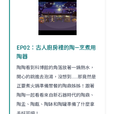
EP02：古人廚房裡的陶—烹煮用
陶器
陶陶看到科博館的角落放著一鍋熱水，
開心的跳進去泡湯，沒想到......那竟然是
正要煮火鍋準備聚餐的陶鼎姊姊！跟著
陶陶一起看看來自新石器時代的陶鼎、
陶盂、陶甗、陶缽和陶罐準備了什麼拿
手好菜吧！