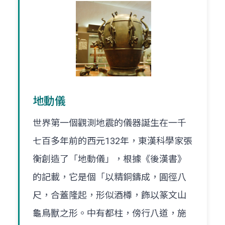
地動儀
世界第一個觀測地震的儀器誕生在一千
七百多年前的西元132年，東漢科學家張
衡創造了「地動儀」，根據《後漢書》
的記載，它是個「以精銅鑄成，圓徑八
尺，合蓋隆起，形似酒樽，飾以篆文山
龜鳥獸之形。中有都柱，傍行八道，施