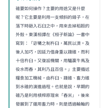
碓要如何操作？主要的用途又是什麼
呢？它主要是利用一支傾斜的錘子，在
落下時砸入石臼之中，用來去掉稻穀的
外殼。東漢桓譚在《桓子新論》一書中
寫到：「宓犧之制杵臼，萬民以濟。及
後人加巧，因延力借身重以踐碓，而利
十倍杵臼。又復設機關，用驢贏牛馬及
役水而舂，其利乃且百倍。」主要描述
糧食加工機械，由杵臼、踐碓、畜力碓
到水碓的演進過程。也就是說，早期的
碓乃是利用槓桿原理來「舂米」，後來
發展到了運用畜力時，則是透過輪軸的