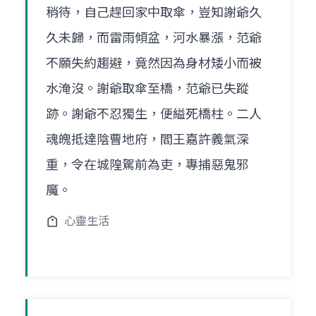
稍待，自己趕回家中取傘，豈知謝爺久
久未歸，而雷雨傾盆，河水暴漲，范爺
不願失約趨避，竟然因為身材矮小而被
水淹沒。謝爺取傘至橋，范爺已失蹤
跡。謝爺不忍獨生，便縊死橋柱。二人
魂魄抵達陰曹地府，閻王嘉許義氣深
重，令在城隍駕前為吏，專捕惡鬼邪
魔。
心靈生活