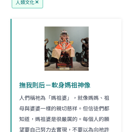
人類文化
撫我則后－軟身媽祖神像
人們稱祂為「媽祖婆」，就像媽媽、祖
母與婆婆一樣的親切慈祥。但信徒們都
知道，媽祖婆是很嚴厲的。每個人的願
望要自己努力去實現，不要以為向祂許