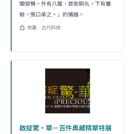
關發機。外有八龍，首銜銅丸，下有蟾
蜍，張口承之。」的儀器。
地震
古代科技
啟綻驚‧華－百件典藏精華特展