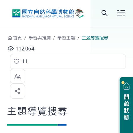
跳到中央內容區塊
全
站
首頁
學習與推廣
學習主題
主題導覽搜尋
搜
112,064
尋
11
點
選
喜
開館狀態
歡
主題導覽搜尋