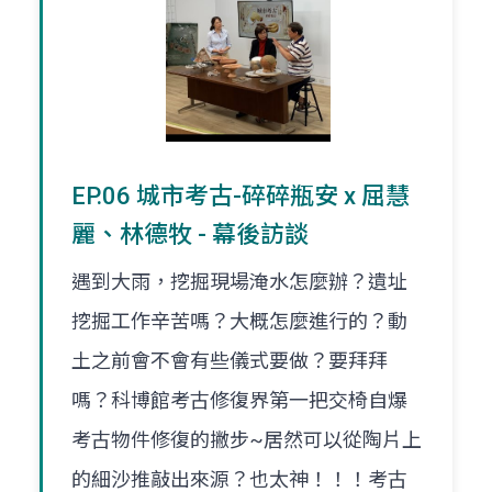
EP.06 城市考古-碎碎瓶安 x 屈慧
麗、林德牧 - 幕後訪談
遇到大雨，挖掘現場淹水怎麼辦？遺址
挖掘工作辛苦嗎？大概怎麼進行的？動
土之前會不會有些儀式要做？要拜拜
嗎？科博館考古修復界第一把交椅自爆
考古物件修復的撇步~居然可以從陶片上
的細沙推敲出來源？也太神！！！考古