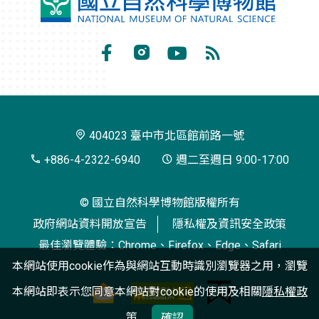
國
立
自
Facebook
Instagram
Youtube
RSS
然
訂
科
閱
學
404023 臺中市北區館前路一號
博
+886-4-2322-6940
週二至週日 9:00-17:00
物
© 國立自然科學博物館版權所有
館
政府網站資料開放宣告
隱私權及資訊安全政策
最佳瀏覽體驗：Chrome、Firefox、Edge、Safari
本網站使用cookie作為與網站互動時識別瀏覽器之用，瀏覽
本網站即表示您同意本網站對cookie的使用及相關
隱私權政
策
確認