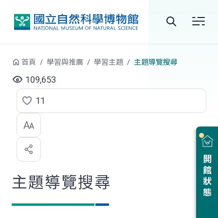
跳到中央內容區塊
全
站
首頁
學習與推廣
學習主題
主題導覽搜尋
搜
109,653
尋
11
點
選
喜
開館狀態
歡
主題導覽搜尋