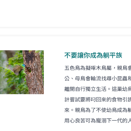
不要讓你成為躺平族
五色鳥為擬啄木鳥屬，親鳥
公、母鳥會輪流找尋小昆蟲
離開自行獨立生活。這巢幼
計嘗試要將叼回來的食物引
來。親鳥為了不使幼鳥成為
用心良苦可為寵溺下一代的