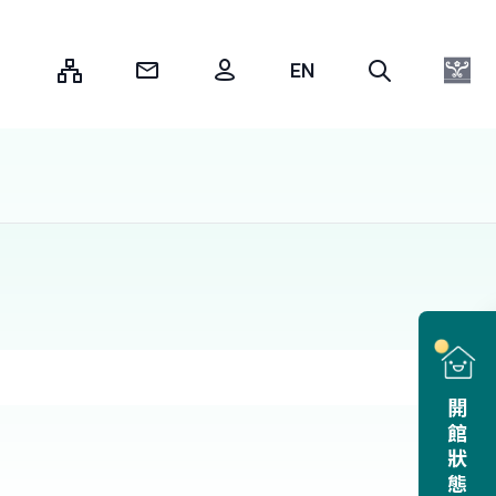
:::
開館狀態