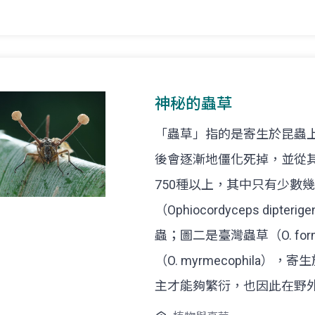
神秘的蟲草
「蟲草」指的是寄生於昆蟲
後會逐漸地僵化死掉，並從
750種以上，其中只有少數
（Ophiocordyceps di
蟲；圖二是臺灣蟲草（O. fo
（O. myrmecophil
主才能夠繁衍，也因此在野