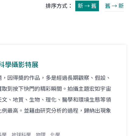
排序方式：
新 → 舊
舊 → 新
屆科學攝影特展
題，因得奬的作品，多是經過長期觀察、假設、
攫取到按下快門的精彩瞬間。拍攝主題宏如宇宙
天文、地質、生物、理化、醫學和環境生態等領
比例最高。並藉由研究分析的過程，歸納出現象
科學
地球科學
物理
化學