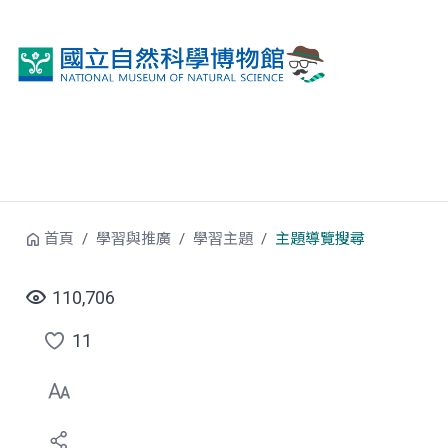
跳到中央內容區塊
首頁
學習與推廣
學習主題
主題導覽搜尋
110,706
11
點
選
喜