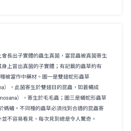
上會長出子實體的蟲生真菌，當昆蟲被真菌寄生
其身上冒出真菌的子實體；有記載的蟲草約有
幾種被當作中藥材。圖一是雙翅蛇形蟲草
pterigena），此菌寄生於雙翅目的昆蟲，如蒼蠅成
rmosana），寄生於毛毛蟲；圖三是蟻蛇形蟲草
a），寄生於螞蟻。不同種的蟲草必須找到合適的昆蟲寄
外並不容易看見，每次見到總是令人驚奇。