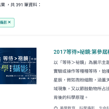
果 ，共 391 筆資料：
攝影
2017等待>祕鏡:第參
以「等待＞祕鏡」為展示主
實驗或操作等種種等待，始
星辰，微如孢粉細胞，涵蓋
域現象，又以節肢動物所占
背後的科學原理。
美學教育
科學攝影
生命