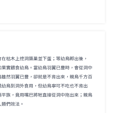
會在枯木上挖洞築巢並下蛋；等幼鳥孵出後，
和果實餵食幼鳥。當幼鳥羽翼已豐時，會從洞中
鳥雖然羽翼已豐，卻就是不肯出來，親鳥千方百
誘幼鳥到洞外食用，但幼鳥寧可不吃也不肯出
躺平族，竟用嘴巴將牠直接從洞中拖出來；親鳥
人類們效法。