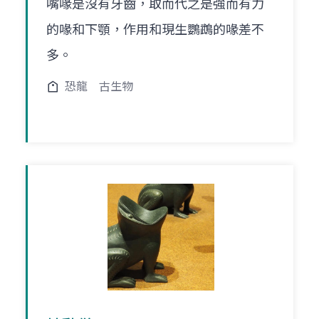
嘴喙是沒有牙齒，取而代之是強而有力
的喙和下顎，作用和現生鸚鵡的喙差不
多。
恐龍
古生物