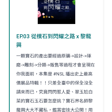
EP.03 從樸石到閃耀之路 x 黎龍
興
一顆寶石的產出要經過原礦->設計->琢
磨->雕刻->分類->販售等過程才會呈現在
你我面前，本集是 #NSL 播出史上最高
價展品特輯！！只差全臺中的保全沒全
請來而已，究竟閃閃惹人愛、翠玉尬白
菜的寶石玉石要怎麼挑？寶石界名師黎
龍興大大不藏私，鑑賞密技大公開！用