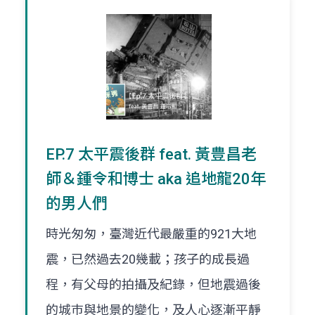
EP.7 太平震後群 feat. 黃豊昌老
師＆鍾令和博士 aka 追地龍20年
的男人們
時光匆匆，臺灣近代最嚴重的921大地
震，已然過去20幾載；孩子的成長過
程，有父母的拍攝及紀錄，但地震過後
的城巿與地景的變化，及人心逐漸平靜