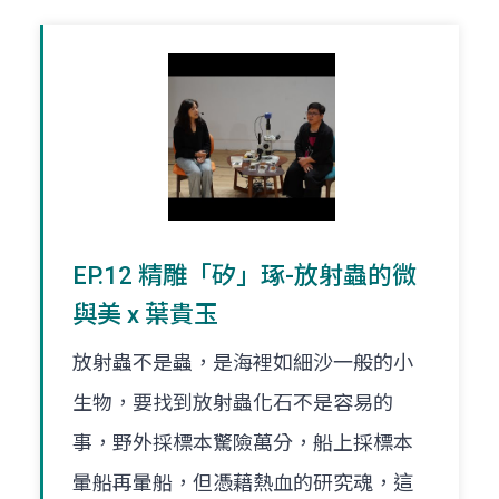
EP.12 精雕「矽」琢-放射蟲的微
與美 x 葉貴玉
放射蟲不是蟲，是海裡如細沙一般的小
生物，要找到放射蟲化石不是容易的
事，野外採標本驚險萬分，船上採標本
暈船再暈船，但憑藉熱血的研究魂，這