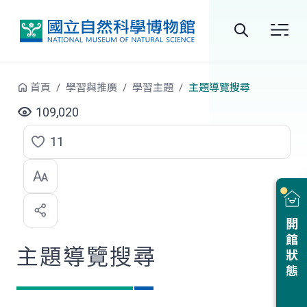
跳到中央內容區塊
全
站
首頁
學習與推廣
學習主題
主題導覽搜尋
搜
109,020
尋
11
點
選
喜
開館狀態
歡
主題導覽搜尋