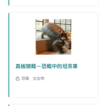
真板頭龍－恐龍中的坦克車
恐龍
古生物