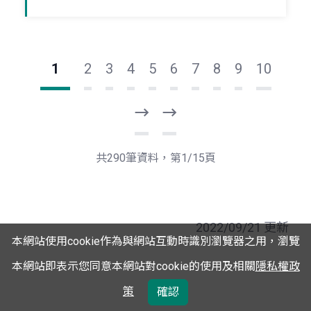
1
2
3
4
5
6
7
8
9
10
下
最
一
後
頁
一
共290筆資料，第1/15頁
頁
2022/09/21 更新
本網站使用cookie作為與網站互動時識別瀏覽器之用，瀏覽
本網站即表示您同意本網站對cookie的使用及相關
隱私權政
策
確認