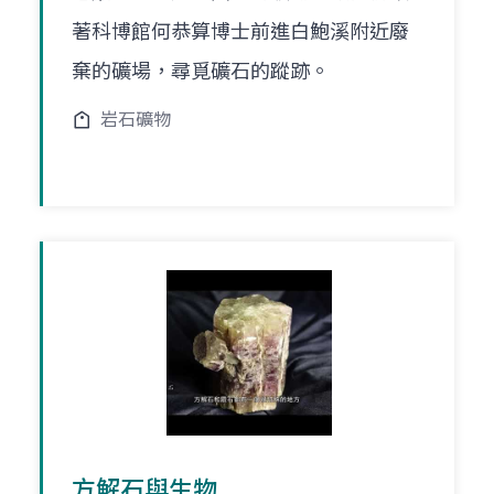
著科博館何恭算博士前進白鮑溪附近廢
棄的礦場，尋覓礦石的蹤跡。
岩石礦物
方解石與生物