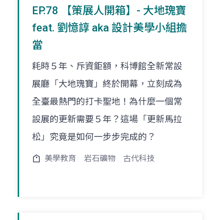
EP.78 【策展人開箱】- 大地瑰寶
feat. 劉憶諄 aka 設計美學小組擔
當
耗時５年、斥資鉅額，科博館全新常設
展廳「大地瑰寶」終於開幕，立刻成為
全臺最熱門的打卡聖地！為什麼一個常
設展的更新需要５年？這場「更新馬拉
松」究竟是如何一步步完成的？
美學教育
岩石礦物
古代科技