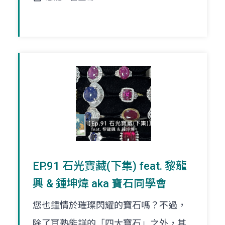
EP.91 石光寶藏(下集) feat. 黎龍
興 & 鍾坤煒 aka 寶石同學會
您也鍾情於璀璨閃耀的寶石嗎？不過，
除了耳熟能詳的「四大寶石」之外，其