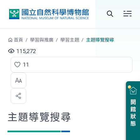
跳到中央內容區塊
全
站
首頁
學習與推廣
學習主題
主題導覽搜尋
搜
115,272
尋
11
點
選
喜
開館狀態
歡
主題導覽搜尋