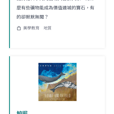
麼有些礦物能成為價值連城的寶石，有
的卻默默無聞？
美學教育
地質
鯨掘