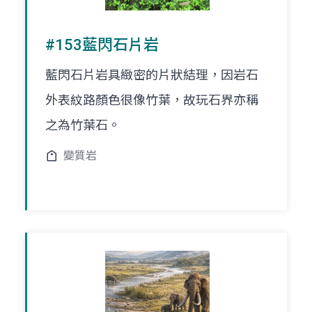
#153藍閃石片岩
藍閃石片岩具緻密的片狀結理，因岩石
外表紋路顏色很像竹葉，故玩石界亦稱
之為竹葉石。
變質岩