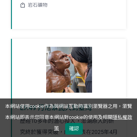
岩石礦物
本網站使用cookie作為與網站互動時識別瀏覽器之用，瀏覽
EP.49 丹尼索瓦人到臺灣
本網站即表示您同意本網站對cookie的使用及相關
隱私權政
歷經10多年的潛心投入，澎湖原人的研
策
確認
究終於獲得突破，成果發表在2025年4月