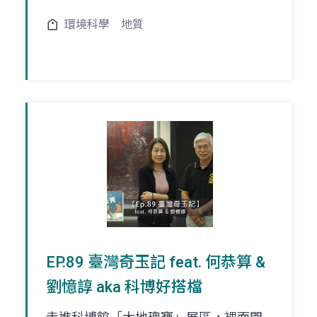
環境科學
地質
EP.89 臺灣奇玉記 feat. 何恭算 &
劉憶諄 aka 科博好搭檔