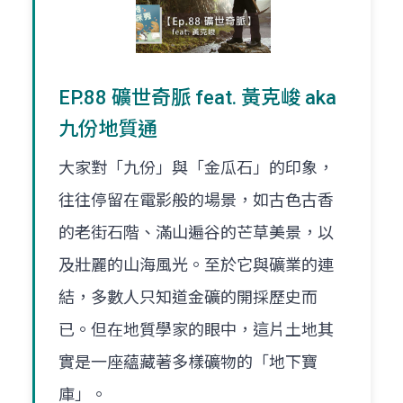
EP.88 礦世奇脈 feat. 黃克峻 aka
九份地質通
大家對「九份」與「金瓜石」的印象，
往往停留在電影般的場景，如古色古香
的老街石階、滿山遍谷的芒草美景，以
及壯麗的山海風光。至於它與礦業的連
結，多數人只知道金礦的開採歷史而
已。但在地質學家的眼中，這片土地其
實是一座蘊藏著多樣礦物的「地下寶
庫」。