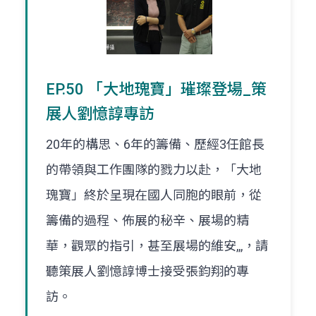
EP.50 「大地瑰寶」璀璨登場_策
展人劉憶諄專訪
20年的構思、6年的籌備、歷經3任館長
的帶領與工作團隊的戮力以赴，「大地
瑰寶」終於呈現在國人同胞的眼前，從
籌備的過程、佈展的秘辛、展場的精
華，觀眾的指引，甚至展場的維安,,,，請
聽策展人劉憶諄博士接受張鈞翔的專
訪。