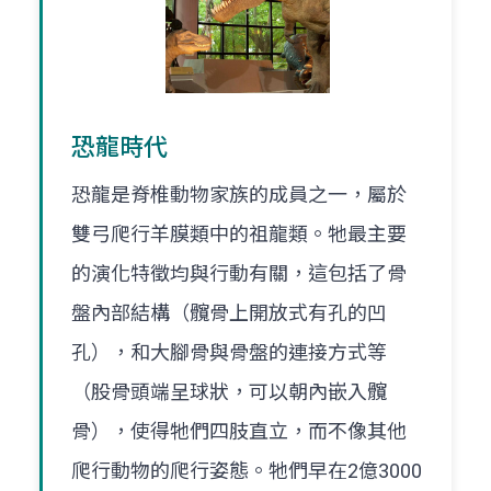
恐龍時代
恐龍是脊椎動物家族的成員之一，屬於
雙弓爬行羊膜類中的祖龍類。牠最主要
的演化特徵均與行動有關，這包括了骨
盤內部結構（髖骨上開放式有孔的凹
孔），和大腳骨與骨盤的連接方式等
（股骨頭端呈球狀，可以朝內嵌入髖
骨），使得牠們四肢直立，而不像其他
爬行動物的爬行姿態。牠們早在2億3000