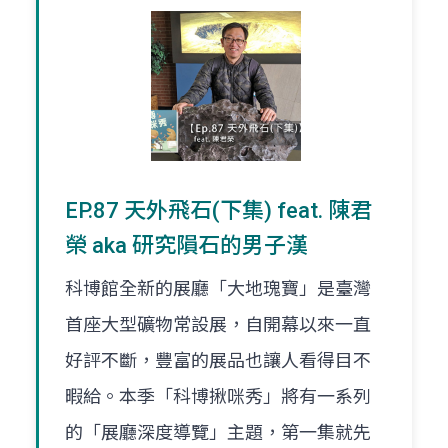
EP.87 天外飛石(下集) feat. 陳君
榮 aka 研究隕石的男子漢
科博館全新的展廳「大地瑰寶」是臺灣
首座大型礦物常設展，自開幕以來一直
好評不斷，豐富的展品也讓人看得目不
暇給。本季「科博揪咪秀」將有一系列
的「展廳深度導覽」主題，第一集就先