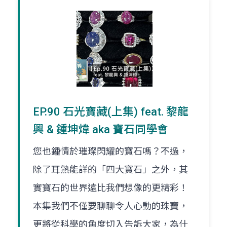
EP.90 石光寶藏(上集) feat. 黎龍
興 & 鍾坤煒 aka 寶石同學會
您也鍾情於璀璨閃耀的寶石嗎？不過，
除了耳熟能詳的「四大寶石」之外，其
實寶石的世界遠比我們想像的更精彩！
本集我們不僅要聊聊令人心動的珠寶，
更將從科學的角度切入告訴大家，為什