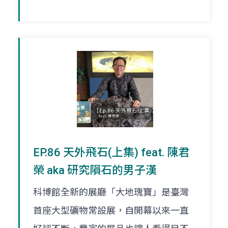
EP.86 天外飛石(上集) feat. 陳君
榮 aka 研究隕石的男子漢
科博館全新的展廳「大地瑰寶」是臺灣
首座大型礦物常設展，自開幕以來一直