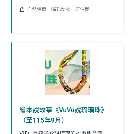
自然保育
哺乳動物
原住民
繪本說故事《VuVu說琉璃珠》
（至115年9月）
VUVU為孩子敘說琉璃的故事與意義