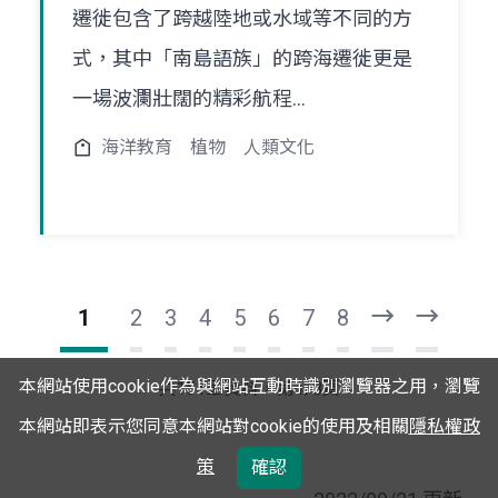
遷徙包含了跨越陸地或水域等不同的方
式，其中「南島語族」的跨海遷徙更是
一場波瀾壯闊的精彩航程...
海洋教育
植物
人類文化
1
2
3
4
5
6
7
8
下
最
一
後
頁
一
本網站使用cookie作為與網站互動時識別瀏覽器之用，瀏覽
共151筆資料，第1/8頁
頁
本網站即表示您同意本網站對cookie的使用及相關
隱私權政
策
確認