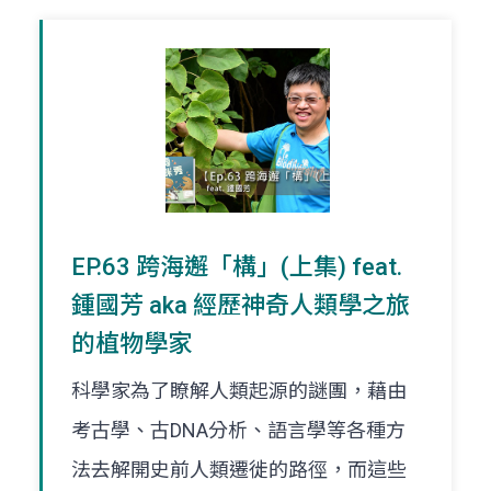
EP.63 跨海邂「構」(上集) feat.
鍾國芳 aka 經歷神奇人類學之旅
的植物學家
科學家為了瞭解人類起源的謎團，藉由
考古學、古DNA分析、語言學等各種方
法去解開史前人類遷徙的路徑，而這些