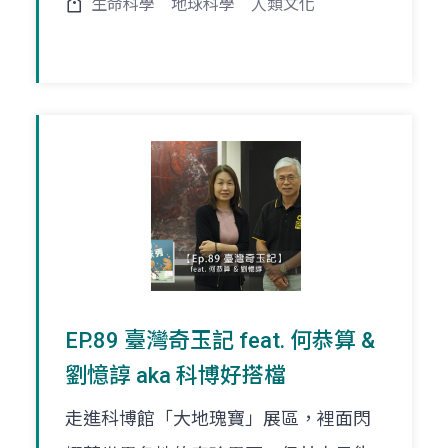
生命科學
地球科學
人類文化
EP.89 臺灣奇玉記 feat. 何恭算 &
劉憶諄 aka 科博好搭檔
走進科博館「大地瑰寶」展區，裡面閃