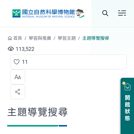
跳到中央內容區塊
全
站
首頁
學習與推廣
學習主題
主題導覽搜尋
搜
113,522
尋
11
點
選
喜
開館狀態
歡
主題導覽搜尋