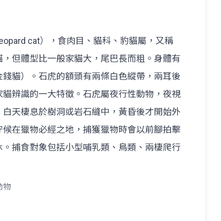
opard cat），食肉目、貓科、豹貓屬，又稱
貓，但體型比一般家貓大，尾巴長而粗。身體有
金錢貓）。石虎的額頭有兩條白色縱帶，兩耳後
家貓辨識的一大特徵。石虎屬夜行性動物，夜視
。白天棲息於樹洞或岩石縫中，黃昏後才開始外
守候在獵物必經之地，捕獲獵物時會以前腳拍擊
休。捕食對象包括小型哺乳類、鳥類、兩棲爬行
動物