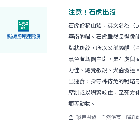
注意！石虎出沒
石虎俗稱山貓，英文名為（Le
華南豹貓。石虎雖然長得像
點狀斑紋，所以又稱錢貓（
黑色有塊圓白斑，是石虎與
力佳、聽覺敏銳、犬齒發達
出獵食，採守株待兔的戰略
壓制或以嘴緊咬住，至死方
類等動物。
環境開發
自然保育
哺乳