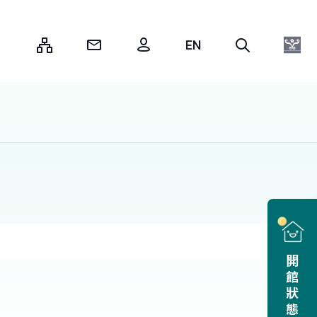
:::
開館狀態