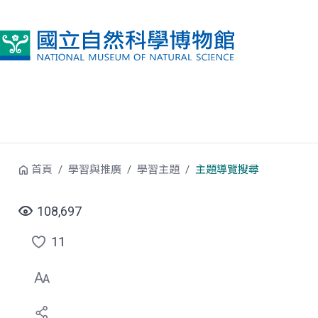
跳到中央內容區塊
首頁
學習與推廣
學習主題
主題導覽搜尋
108,697
11
點
選
喜