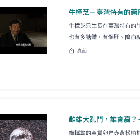
牛樟芝－臺灣特有的藥
牛樟芝只生長在臺灣特有的
也有多醣體，有保肝、降血
真菌
雌雄大亂鬥，誰會贏？
綠蠵龜的革質卵是赤背松柏