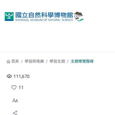
跳到中央內容區塊
首頁
學習與推廣
學習主題
主題導覽搜尋
111,670
11
點
選
喜