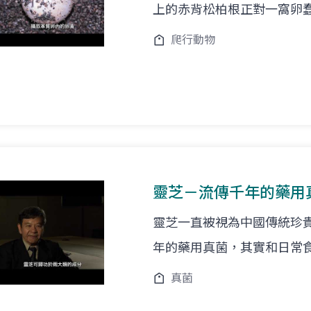
上的赤背松柏根正對一窩卵
爬行動物
靈芝－流傳千年的藥用
靈芝一直被視為中國傳統珍
年的藥用真菌，其實和日常
真菌