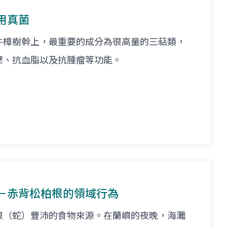
用真菌
牛樟樹幹上，最重要的成分為很高量的三萜類，
壓、抗血脂以及抗腫瘤等功能。
－赤背松柏根的領域行為
根（蛇）豐沛的食物來源。在蘭嶼的夜晚，海灘