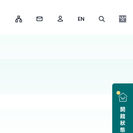
:::
開館狀態