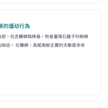
蜥的護幼行為
南部，包含蘭嶼與綠島。牠是臺灣石龍子科蜥蜴
的兩倍。 在蘭嶼、長尾南蜥主要的天敵是赤背