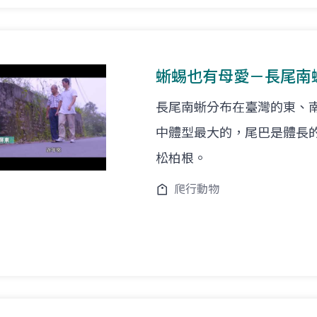
蜥蜴也有母愛－長尾南
長尾南蜥分布在臺灣的東、
中體型最大的，尾巴是體長
松柏根。
爬行動物