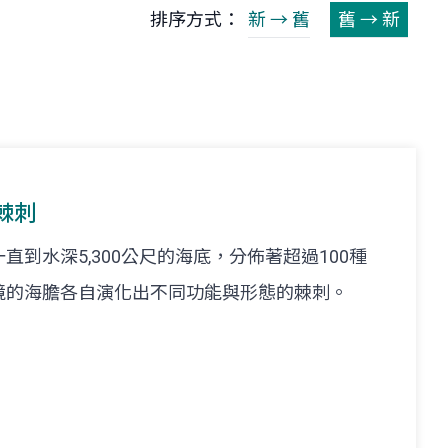
排序方式：
新 → 舊
舊 → 新
棘刺
到水深5,300公尺的海底，分佈著超過100種
境的海膽各自演化出不同功能與形態的棘刺。