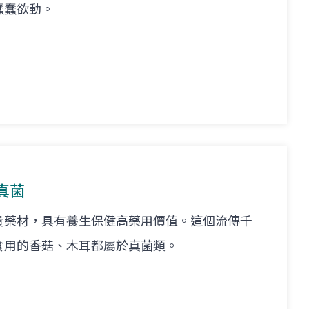
蠢蠢欲動。
真菌
貴藥材，具有養生保健高藥用價值。這個流傳千
食用的香菇、木耳都屬於真菌類。