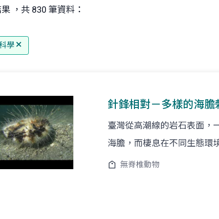
果 ，共 830 筆資料：
科學
針鋒相對－多樣的海膽
臺灣從高潮線的岩石表面，一直
海膽，而棲息在不同生態環
無脊椎動物