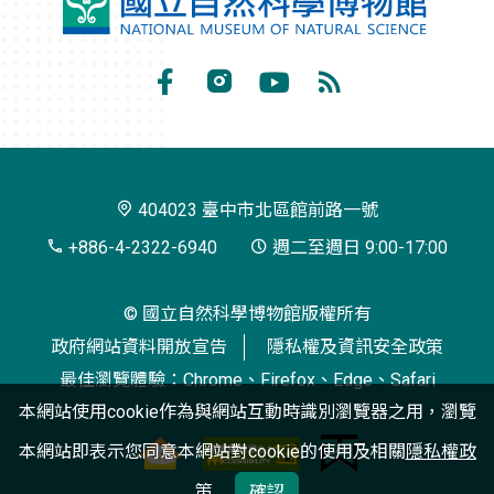
國
立
自
Facebook
Instagram
Youtube
RSS
然
訂
科
閱
學
404023 臺中市北區館前路一號
博
+886-4-2322-6940
週二至週日 9:00-17:00
物
© 國立自然科學博物館版權所有
館
政府網站資料開放宣告
隱私權及資訊安全政策
最佳瀏覽體驗：Chrome、Firefox、Edge、Safari
本網站使用cookie作為與網站互動時識別瀏覽器之用，瀏覽
本網站即表示您同意本網站對cookie的使用及相關
隱私權政
策
確認