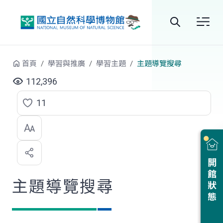
跳到中央內容區塊
全
站
首頁
學習與推廣
學習主題
主題導覽搜尋
搜
112,396
尋
11
點
選
喜
開館狀態
歡
主題導覽搜尋