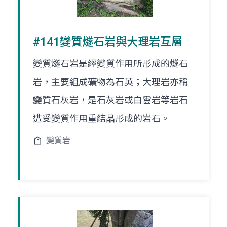
#141變質燧石岩與大理岩互層
變質燧石岩是經變質作用所形成的燧石
岩，主要組成礦物為石英；大理岩亦稱
變質石灰岩，是石灰岩或白雲岩等岩石
遭受變質作用重結晶形成的岩石。
變質岩