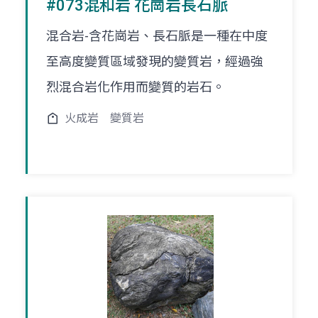
#073混和岩 花崗岩長石脈
混合岩-含花崗岩、長石脈是一種在中度
至高度變質區域發現的變質岩，經過強
烈混合岩化作用而變質的岩石。
火成岩
變質岩