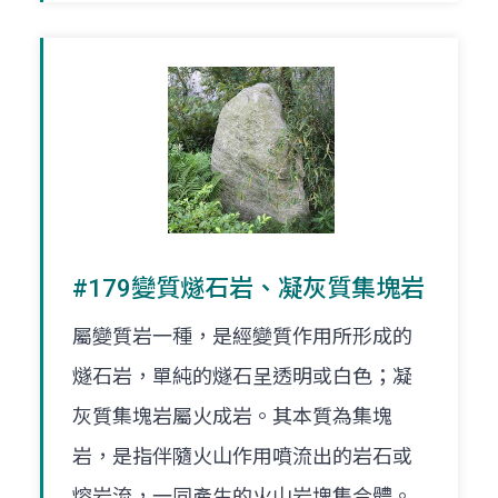
#179變質燧石岩、凝灰質集塊岩
屬變質岩一種，是經變質作用所形成的
燧石岩，單純的燧石呈透明或白色；凝
灰質集塊岩屬火成岩。其本質為集塊
岩，是指伴隨火山作用噴流出的岩石或
熔岩流，一同產生的火山岩塊集合體。