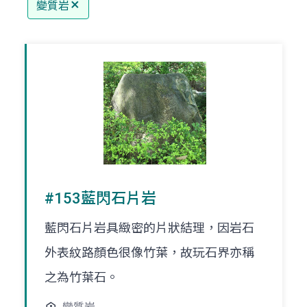
變質岩
#153藍閃石片岩
藍閃石片岩具緻密的片狀結理，因岩石
外表紋路顏色很像竹葉，故玩石界亦稱
之為竹葉石。