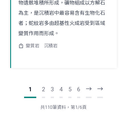
物遺骸堆積所形成，礦物組成以方解石
為主，是沉積岩中最容易含有生物化石
者；蛇紋岩多由超基性火成岩受到區域
變質作用而形成。
變質岩
沉積岩
1
2
3
4
5
6
下
最
一
後
頁
一
共110筆資料，第1/6頁
頁