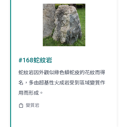
#168蛇紋岩
蛇紋岩因外觀似綠色蟒蛇皮的花紋而得
名，多由超基性火成岩受到區域變質作
用而形成。
變質岩