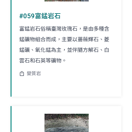
#059富錳岩石
富錳岩石俗稱臺灣玫瑰石，是由多種含
錳礦物組合而成，主要以薔薇輝石、菱
錳礦、氧化錳為主，並伴隨方解石、白
雲石和石英等礦物。
變質岩