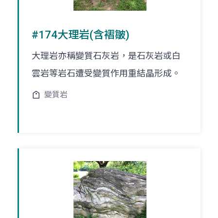
#174大理岩(含褶皺)
大理岩亦稱變質石灰岩，是石灰岩或白
雲岩等岩石遭受變質作用重結晶形成。
變質岩