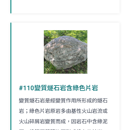
#110變質燧石岩含綠色片岩
變質燧石岩是經變質作用所形成的燧石
岩；綠色片岩原岩多由基性火山岩流或
火山碎屑岩變質而成，因岩石中含綠泥