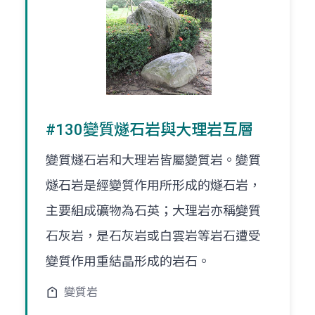
#130變質燧石岩與大理岩互層
變質燧石岩和大理岩皆屬變質岩。變質
燧石岩是經變質作用所形成的燧石岩，
主要組成礦物為石英；大理岩亦稱變質
石灰岩，是石灰岩或白雲岩等岩石遭受
變質作用重結晶形成的岩石。
變質岩