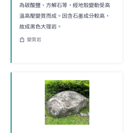
為碳酸鹽、方解石等，經地殼變動受高
溫高壓變質而成。因含石墨成分較高，
故成黑色大理岩。
變質岩