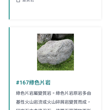
變質岩
#167綠色片岩
綠色片岩屬變質岩。綠色片岩原岩多由
基性火山岩流或火山碎屑岩變質而成，