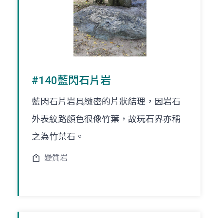
#140藍閃石片岩
藍閃石片岩具緻密的片狀結理，因岩石
外表紋路顏色很像竹葉，故玩石界亦稱
之為竹葉石。
變質岩