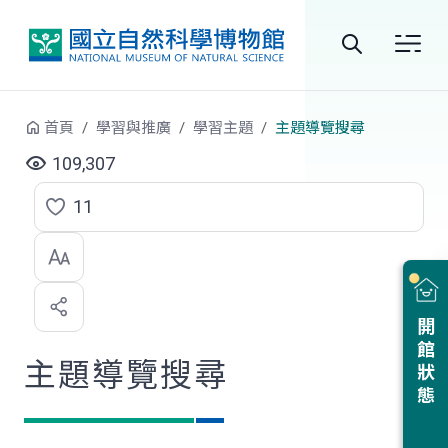
跳到中央內容區塊
全
站
首頁
學習與推廣
學習主題
主題導覽搜尋
搜
109,307
尋
11
點
選
喜
開館狀態
歡
主題導覽搜尋