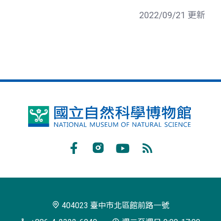
2022/09/21 更新
國
立
自
Facebook
Instagram
Youtube
RSS
然
訂
科
閱
學
404023 臺中市北區館前路一號
博