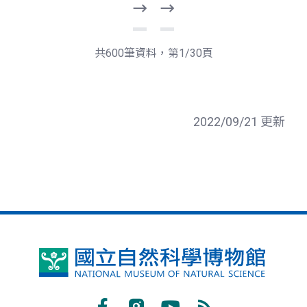
下
最
一
後
頁
一
共600筆資料，第1/30頁
頁
2022/09/21 更新
國
立