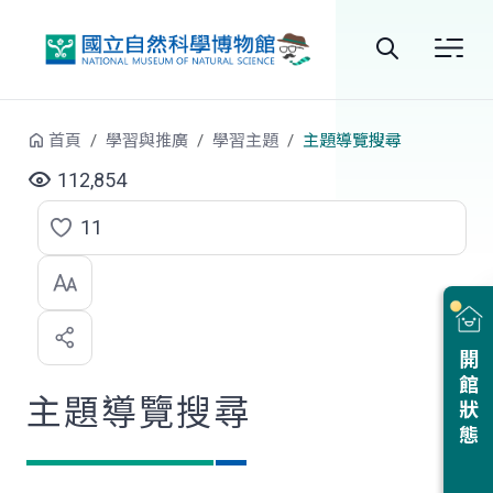
跳到中央內容區塊
全
站
首頁
學習與推廣
學習主題
主題導覽搜尋
搜
112,854
尋
11
點
選
喜
開館狀態
歡
主題導覽搜尋