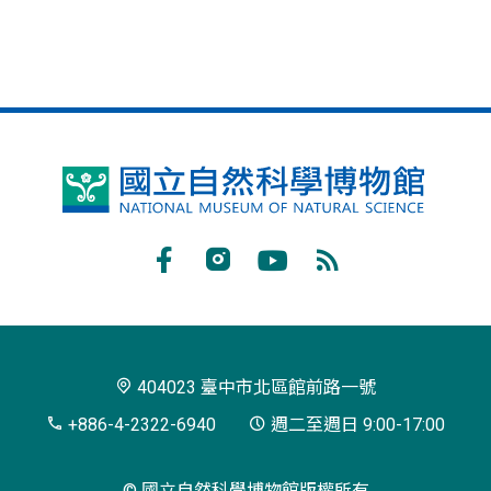
國
立
自
Facebook
Instagram
Youtube
RSS
然
訂
科
閱
學
404023 臺中市北區館前路一號
博
+886-4-2322-6940
週二至週日 9:00-17:00
物
© 國立自然科學博物館版權所有