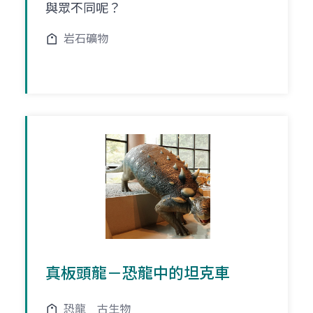
與眾不同呢？
岩石礦物
真板頭龍－恐龍中的坦克車
恐龍
古生物