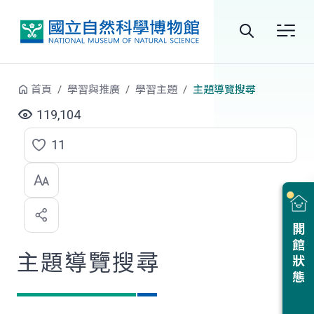
跳到中央內容區塊
全
站
首頁
學習與推廣
學習主題
主題導覽搜尋
搜
119,104
尋
11
點
選
喜
開館狀態
歡
主題導覽搜尋