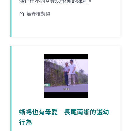
演化出不同功能與形態的棘刺。
無脊椎動物
蜥蜴也有母愛－長尾南蜥的護幼
行為