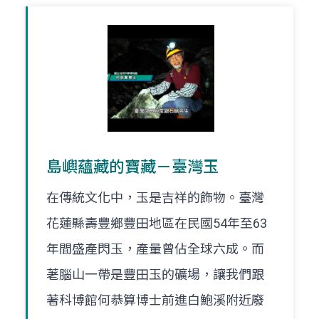
島嶼蘊藏的寶藏－臺灣玉
在傳統文化中，玉是吉祥的飾物。臺灣
花蓮縣壽豐鄉豐田地區在民國54年至63
年間盛產閃玉，產量曾佔全球六成。而
荖腦山一帶是豐田玉的礦場，讓我們跟
著科博館何恭算博士前進白鮑溪附近廢