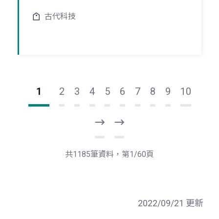
古代科技
1
2
3
4
5
6
7
8
9
10
下
最
一
後
頁
一
共1185筆資料，第1/60頁
頁
2022/09/21 更新