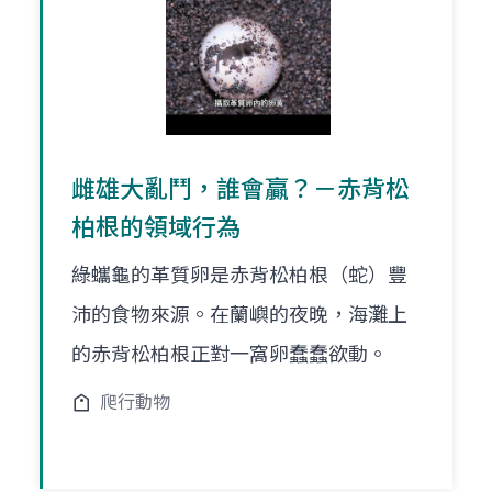
雌雄大亂鬥，誰會贏？－赤背松
柏根的領域行為
綠蠵龜的革質卵是赤背松柏根（蛇）豐
沛的食物來源。在蘭嶼的夜晚，海灘上
的赤背松柏根正對一窩卵蠢蠢欲動。
爬行動物