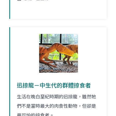
迅掠龍－中生代的群體掠食者
生活在晚白堊紀時期的迅掠龍，雖然牠
們不是當時最大的肉食性動物，但卻是
最可怕的掠食者。