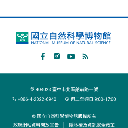
國
立
自
Facebook
Instagram
Youtube
RSS
然
訂
科
閱
學
404023 臺中市北區館前路一號
博
+886-4-2322-6940
週二至週日 9:00-17:00
物
© 國立自然科學博物館版權所有
館
政府網站資料開放宣告
隱私權及資訊安全政策