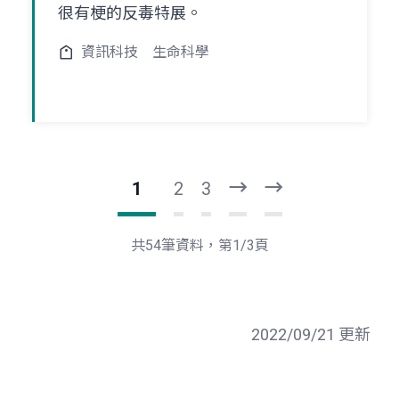
很有梗的反毒特展。
資訊科技
生命科學
1
2
3
下
最
一
後
頁
一
共54筆資料，第1/3頁
頁
2022/09/21 更新