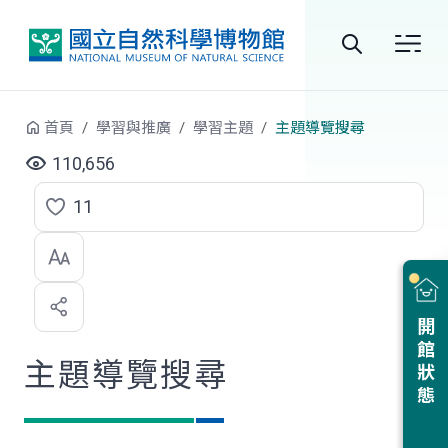
跳到中央內容區塊
全
站
首頁
學習與推廣
學習主題
主題導覽搜尋
搜
110,656
尋
11
點
選
喜
開館狀態
歡
主題導覽搜尋