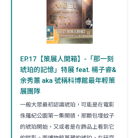
EP.17【策展人開箱】-「那一刻
琥珀的記憶」特展 feat. 楊子睿&
余秀蕙 aka 號稱科博館最年輕策
展團隊
一般大眾最初認識琥珀，可能是在電影
侏羅紀公園第一集開頭，那顆包埋蚊子
的琥珀開始，又或者是在飾品上看到它
的蹤影。而博物館蒐藏的琥珀，在研究