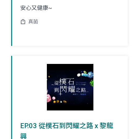
安心又健康~
真菌
EP.03 從樸石到閃耀之路 x 黎龍
興