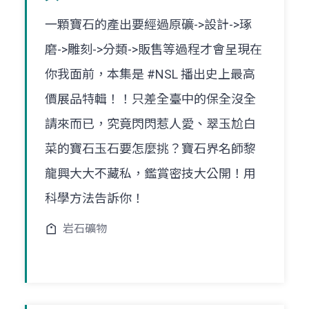
一顆寶石的產出要經過原礦->設計->琢
磨->雕刻->分類->販售等過程才會呈現在
你我面前，本集是 #NSL 播出史上最高
價展品特輯！！只差全臺中的保全沒全
請來而已，究竟閃閃惹人愛、翠玉尬白
菜的寶石玉石要怎麼挑？寶石界名師黎
龍興大大不藏私，鑑賞密技大公開！用
科學方法告訴你！
岩石礦物