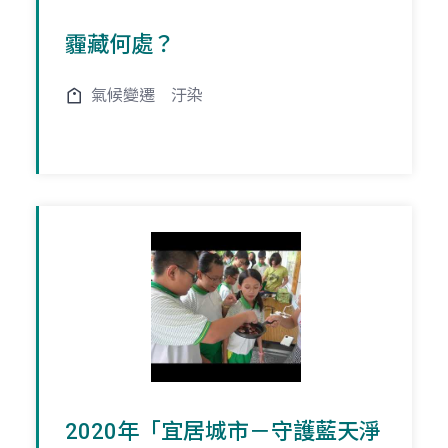
霾藏何處？
氣候變遷
汙染
2020年「宜居城市－守護藍天淨