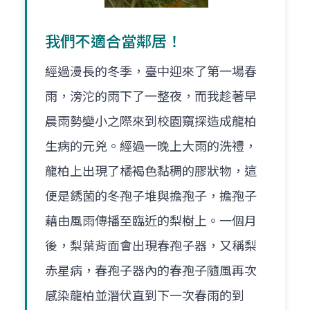
我們不適合當鄰居！
經過漫長的冬季，臺中迎來了第一場春
雨，滂沱的雨下了一整夜，而我趁著早
晨雨勢變小之際來到校園窺探造成龍柏
生病的元兇。經過一晚上大雨的洗禮，
龍柏上出現了橘褐色黏稠的膠狀物，這
便是銹菌的冬孢子堆與擔孢子，擔孢子
藉由風雨傳播至臨近的梨樹上。一個月
後，梨葉背面會出現春孢子器，又稱梨
赤星病，春孢子器內的春孢子隨風再次
感染龍柏並潛伏直到下一次春雨的到