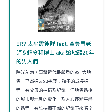
EP.7 太平震後群 feat. 黃豊昌老
師＆鍾令和博士 aka 追地龍20年
的男人們
時光匆匆，臺灣近代最嚴重的921大地
震，已然過去20幾載；孩子的成長過
程，有父母的拍攝及紀錄，但地震過後
的城巿與地景的變化，及人心逐漸平靜
的過程，有誰持續不斷的紀錄下來嗎？