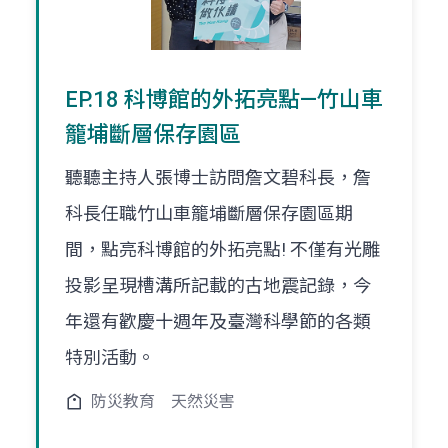
EP.18 科博館的外拓亮點—竹山車
籠埔斷層保存園區
聽聽主持人張博士訪問詹文碧科長，詹
科長任職竹山車籠埔斷層保存園區期
間，點亮科博館的外拓亮點! 不僅有光雕
投影呈現槽溝所記載的古地震記錄，今
年還有歡慶十週年及臺灣科學節的各類
特別活動。
防災教育
天然災害