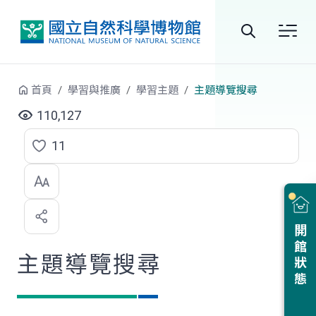
跳到中央內容區塊
全
站
首頁
學習與推廣
學習主題
主題導覽搜尋
搜
110,127
尋
11
點
選
喜
開館狀態
歡
主題導覽搜尋