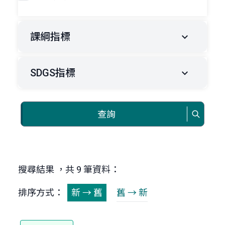
課綱指標
SDGS指標
查詢
搜尋結果 ，共 9 筆資料：
排序方式：
新 → 舊
舊 → 新