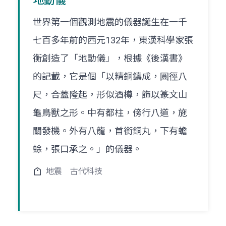
地動儀
世界第一個觀測地震的儀器誕生在一千
七百多年前的西元132年，東漢科學家張
衡創造了「地動儀」，根據《後漢書》
的記載，它是個「以精銅鑄成，圓徑八
尺，合蓋隆起，形似酒樽，飾以篆文山
龜鳥獸之形。中有都柱，傍行八道，施
關發機。外有八龍，首銜銅丸，下有蟾
蜍，張口承之。」的儀器。
地震
古代科技