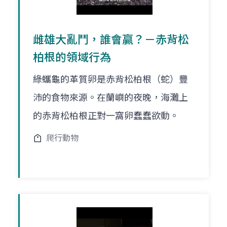
雌雄大亂鬥，誰會贏？－赤背松
柏根的領域行為
綠蠵龜的革質卵是赤背松柏根（蛇）豐
沛的食物來源。在蘭嶼的夜晚，海灘上
的赤背松柏根正對一窩卵蠢蠢欲動。
爬行動物