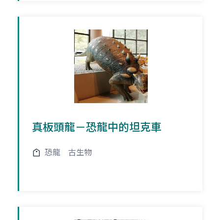
真板頭龍－恐龍中的坦克車
恐龍
古生物