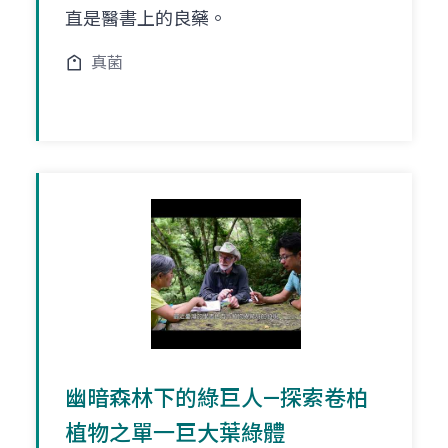
直是醫書上的良藥。
真菌
幽暗森林下的綠巨人—探索卷柏
植物之單一巨大葉綠體