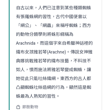
自古以來，人們已注意到某些種類蜘蛛
有張羅蛛網的習性，古代中國便曾以
「網公」、「網蟲」來稱呼蜘蛛；西方
的動物分類學則將蛛形綱稱為
Arachnida，而這個字來自希臘神話裡的
織布女孩雅若琴(Arachne)。傳說女神雅
典娜挑戰雅若琴的織布技藝，不料技不
如人，憤而施法將雅若琴變成蜘蛛，讓
她從此只能吐絲織網。東西方的古人都
凸顯蜘蛛吐絲造網的行為，顯然這是蜘
蛛最為人熟知的習性。
節肢動物