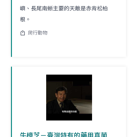
嶼、長尾南蜥主要的天敵是赤背松柏
根。
爬行動物
牛樟芝－臺灣特有的藥用真菌