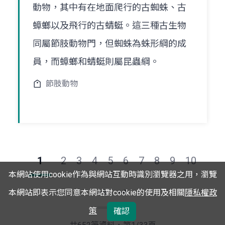
動物，其中有在地面爬行的古蜘蛛、古
蟑螂以及飛行的古蜻蜓。這三種古生物
同屬節肢動物門，但蜘蛛為蛛形綱的成
員，而蟑螂和蜻蜓則屬昆蟲綱。
節肢動物
1
2
3
4
5
6
7
8
9
10
本網站使用cookie作為與網站互動時識別瀏覽器之用，瀏覽
本網站即表示您同意本網站對cookie的使用及相關
隱私權政
下
最
策
確認
一
後
頁
一