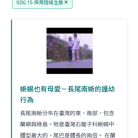
SDG 15 保育陸域生態
蜥蜴也有母愛－長尾南蜥的護幼
行為
長尾南蜥分布在臺灣的東、南部，包含
蘭嶼與綠島。牠是臺灣石龍子科蜥蜴中
體型最大的，尾巴是體長的兩倍。 在蘭