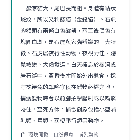
一般家貓大，尾巴長而粗。身體有點狀
斑紋，所以又稱錢貓（金錢貓）。石虎
的額頭有兩條白色縱帶，兩耳後黑色有
塊圓白斑，是石虎與家貓辨識的一大特
徵。石虎屬夜行性動物，夜視力佳、聽
覺敏銳、犬齒發達。白天棲息於樹洞或
岩石縫中，黃昏後才開始外出獵食，採
守株待兔的戰略守候在獵物必經之地，
捕獲獵物時會以前腳拍擊壓制或以嘴緊
咬住，至死方休。捕食對象包括小型哺
乳類、鳥類、兩棲爬行類等動物。
環境開發
自然保育
哺乳動物