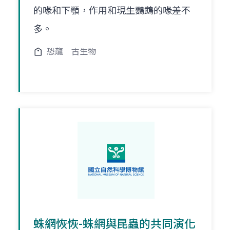
的喙和下顎，作用和現生鸚鵡的喙差不
多。
恐龍
古生物
蛛網恢恢-蛛網與昆蟲的共同演化