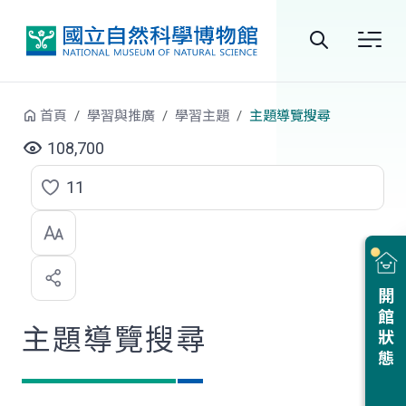
跳到中央內容區塊
全
站
首頁
學習與推廣
學習主題
主題導覽搜尋
搜
108,700
尋
11
點
選
喜
開館狀態
歡
主題導覽搜尋