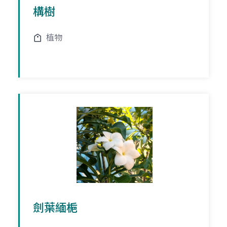
構樹
植物
劍葉緬梔