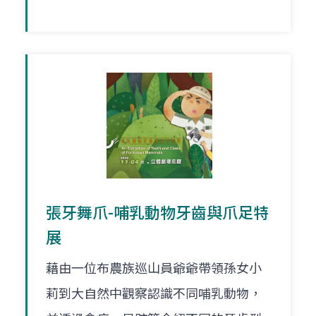
張牙舞爪-哺乳動物牙齒與爪足特
展
藉由一位布農族巡山員爺爺帶領孫女小
莉到大自然中觀察認識不同哺乳動物，