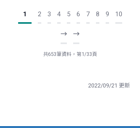
1
2
3
4
5
6
7
8
9
10
下
最
一
後
頁
一
共653筆資料，第1/33頁
頁
2022/09/21 更新