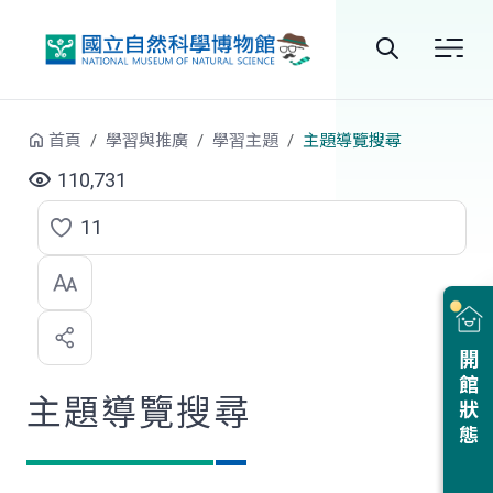
跳到中央內容區塊
全
站
首頁
學習與推廣
學習主題
主題導覽搜尋
搜
110,731
尋
11
點
選
喜
開館狀態
歡
主題導覽搜尋