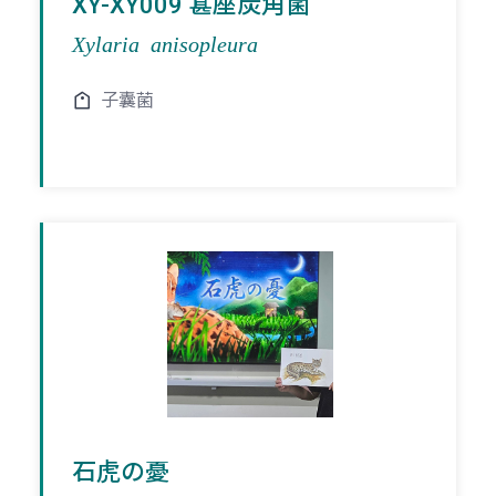
XY-XY009 葚座炭角菌
Xylaria anisopleura
子囊菌
石虎の憂