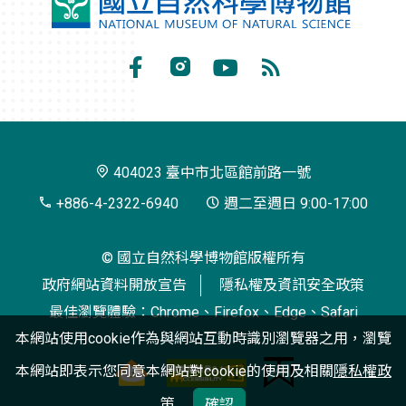
國
立
自
Facebook
Instagram
Youtube
RSS
然
訂
科
閱
學
404023 臺中市北區館前路一號
博
+886-4-2322-6940
週二至週日 9:00-17:00
物
© 國立自然科學博物館版權所有
館
政府網站資料開放宣告
隱私權及資訊安全政策
最佳瀏覽體驗：Chrome、Firefox、Edge、Safari
本網站使用cookie作為與網站互動時識別瀏覽器之用，瀏覽
本網站即表示您同意本網站對cookie的使用及相關
隱私權政
策
確認