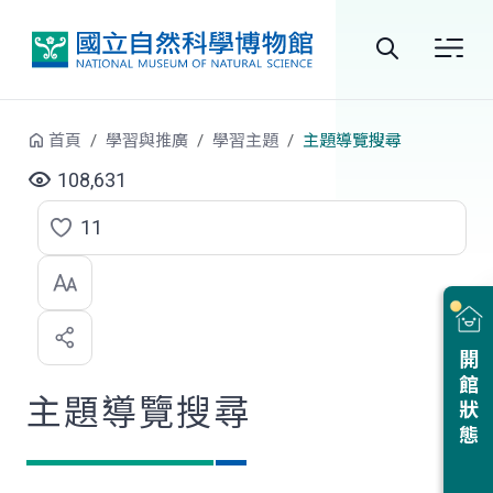
跳到中央內容區塊
全
站
首頁
學習與推廣
學習主題
主題導覽搜尋
搜
108,631
尋
11
點
選
喜
開館狀態
歡
主題導覽搜尋