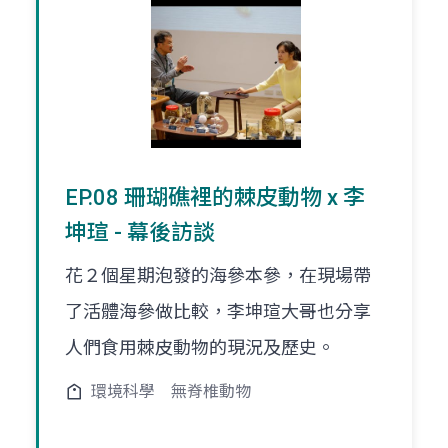
EP.08 珊瑚礁裡的棘皮動物 x 李
坤瑄 - 幕後訪談
花２個星期泡發的海參本參，在現場帶
了活體海參做比較，李坤瑄大哥也分享
人們食用棘皮動物的現況及歷史。
環境科學
無脊椎動物