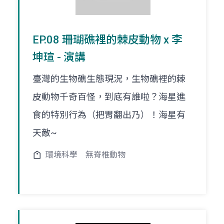
EP.08 珊瑚礁裡的棘皮動物 x 李
坤瑄 - 演講
臺灣的生物礁生態現況，生物礁裡的棘
皮動物千奇百怪，到底有誰啦？海星進
食的特別行為（把胃翻出乃）！海星有
天敵~
環境科學
無脊椎動物