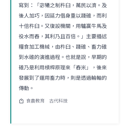
寫到：「宓犧之制杵臼，萬民以濟。及
後人加巧，因延力借身重以踐碓，而利
十倍杵臼。又復設機關，用驢贏牛馬及
役水而舂，其利乃且百倍。」主要描述
糧食加工機械，由杵臼、踐碓、畜力碓
到水碓的演進過程。也就是說，早期的
碓乃是利用槓桿原理來「舂米」，後來
發展到了運用畜力時，則是透過輪軸的
傳動。
食農教育
古代科技