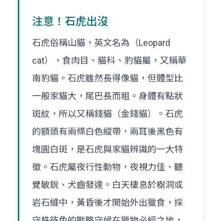
注意！石虎出沒
石虎俗稱山貓，英文名為（Leopard
cat），食肉目、貓科、豹貓屬，又稱華
南豹貓。石虎雖然長得像貓，但體型比
一般家貓大，尾巴長而粗。身體有點狀
斑紋，所以又稱錢貓（金錢貓）。石虎
的額頭有兩條白色縱帶，兩耳後黑色有
塊圓白斑，是石虎與家貓辨識的一大特
徵。石虎屬夜行性動物，夜視力佳、聽
覺敏銳、犬齒發達。白天棲息於樹洞或
岩石縫中，黃昏後才開始外出獵食，採
守株待兔的戰略守候在獵物必經之地，