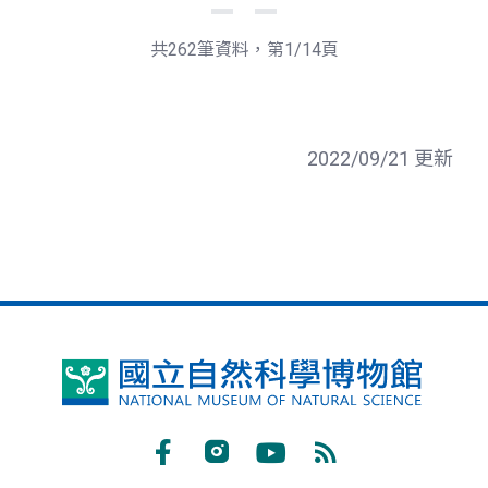
一
後
頁
一
共262筆資料，第1/14頁
頁
2022/09/21 更新
國
立
自