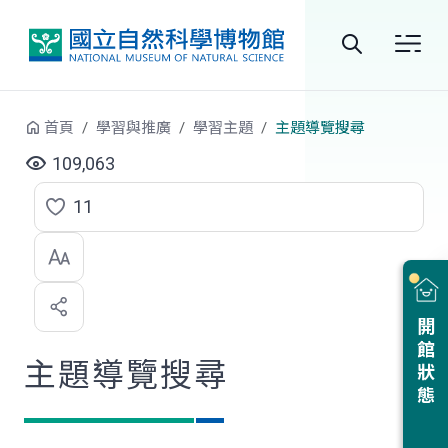
跳到中央內容區塊
全
站
首頁
學習與推廣
學習主題
主題導覽搜尋
搜
109,063
尋
11
點
選
喜
開館狀態
歡
主題導覽搜尋