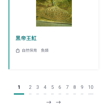
黑帝王魟
自然保育
魚類
1
2
3
4
5
6
7
8
9
10
下
最