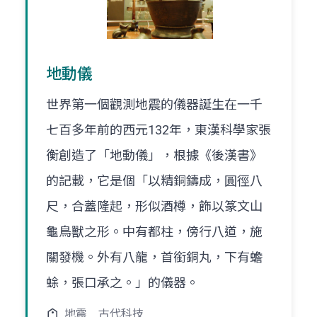
地動儀
世界第一個觀測地震的儀器誕生在一千
七百多年前的西元132年，東漢科學家張
衡創造了「地動儀」，根據《後漢書》
的記載，它是個「以精銅鑄成，圓徑八
尺，合蓋隆起，形似酒樽，飾以篆文山
龜鳥獸之形。中有都柱，傍行八道，施
關發機。外有八龍，首銜銅丸，下有蟾
蜍，張口承之。」的儀器。
地震
古代科技