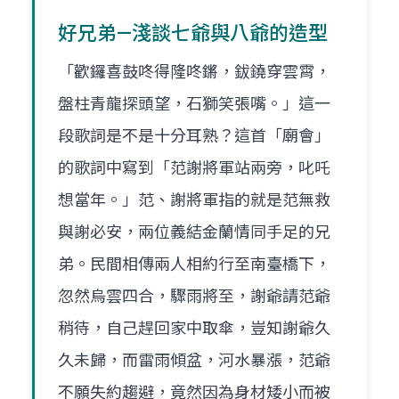
好兄弟—淺談七爺與八爺的造型
「歡鑼喜鼓咚得隆咚鏘，鈸鐃穿雲霄，
盤柱青龍探頭望，石獅笑張嘴。」這一
段歌詞是不是十分耳熟？這首「廟會」
的歌詞中寫到「范謝將軍站兩旁，叱吒
想當年。」范、謝將軍指的就是范無救
與謝必安，兩位義結金蘭情同手足的兄
弟。民間相傳兩人相約行至南臺橋下，
忽然烏雲四合，驟雨將至，謝爺請范爺
稍待，自己趕回家中取傘，豈知謝爺久
久未歸，而雷雨傾盆，河水暴漲，范爺
不願失約趨避，竟然因為身材矮小而被