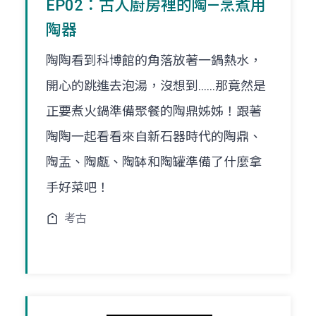
EP02：古人廚房裡的陶—烹煮用
陶器
陶陶看到科博館的角落放著一鍋熱水，
開心的跳進去泡湯，沒想到......那竟然是
正要煮火鍋準備聚餐的陶鼎姊姊！跟著
陶陶一起看看來自新石器時代的陶鼎、
陶盂、陶甗、陶缽和陶罐準備了什麼拿
手好菜吧！
考古