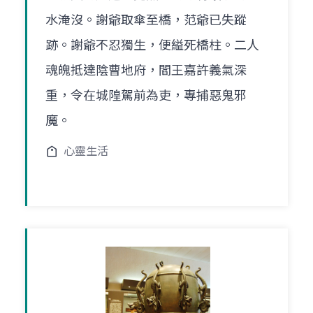
水淹沒。謝爺取傘至橋，范爺已失蹤
跡。謝爺不忍獨生，便縊死橋柱。二人
魂魄抵達陰曹地府，閻王嘉許義氣深
重，令在城隍駕前為吏，專捕惡鬼邪
魔。
心靈生活