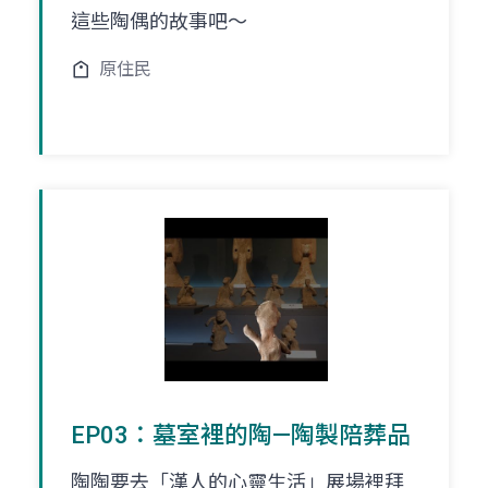
這些陶偶的故事吧～
原住民
EP03：墓室裡的陶—陶製陪葬品
陶陶要去「漢人的心靈生活」展場裡拜