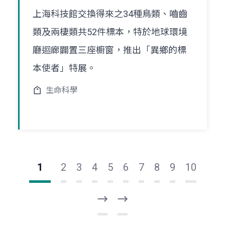
上海科技館交換得來之34種鳥類、嚙齒
類及兩棲類共52件標本，特於地球環境
廳迴廊闢置三座櫥窗，推出「異鄉的標
本使者」特展。
生命科學
1
2
3
4
5
6
7
8
9
10
下
最
一
後