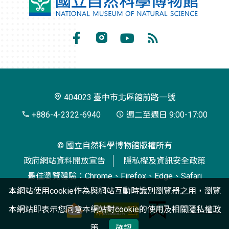
國
立
自
Facebook
Instagram
Youtube
RSS
然
訂
科
閱
學
404023 臺中市北區館前路一號
博
+886-4-2322-6940
週二至週日 9:00-17:00
物
© 國立自然科學博物館版權所有
館
政府網站資料開放宣告
隱私權及資訊安全政策
最佳瀏覽體驗：Chrome、Firefox、Edge、Safari
本網站使用cookie作為與網站互動時識別瀏覽器之用，瀏覽
本網站即表示您同意本網站對cookie的使用及相關
隱私權政
策
確認