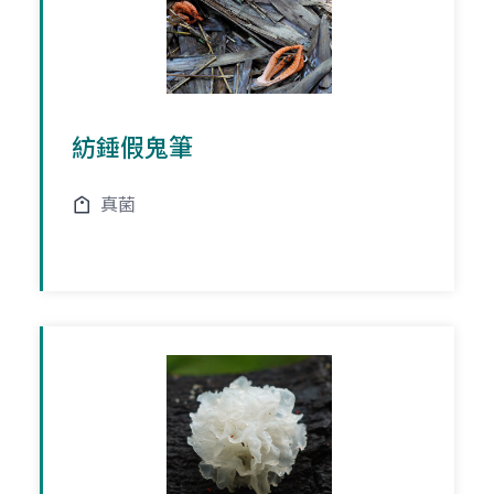
紡錘假鬼筆
真菌