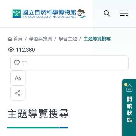
跳到中央內容區塊
全
站
首頁
學習與推廣
學習主題
主題導覽搜尋
搜
112,380
尋
11
點
選
喜
開館狀態
歡
主題導覽搜尋