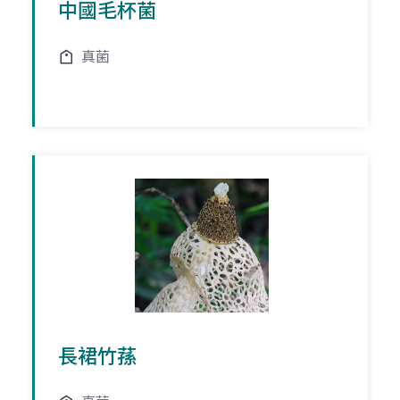
中國毛杯菌
真菌
長裙竹蓀