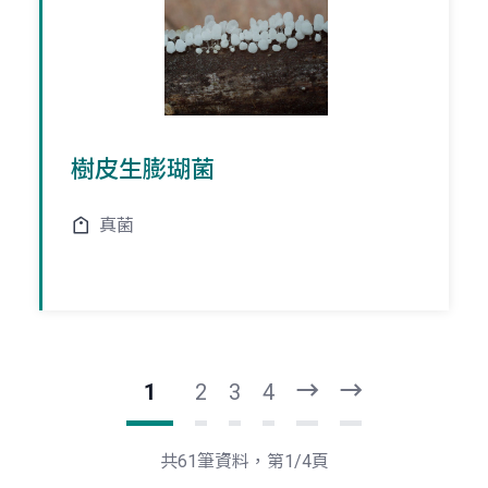
樹皮生膨瑚菌
真菌
1
2
3
4
下
最
一
後
頁
一
共61筆資料，第1/4頁
頁