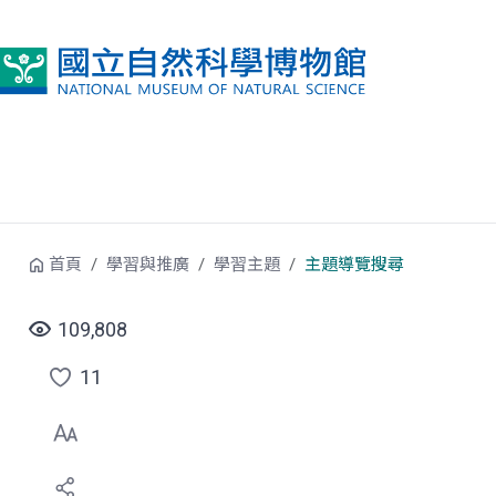
跳到中央內容區塊
首頁
學習與推廣
學習主題
主題導覽搜尋
109,808
11
點
選
喜