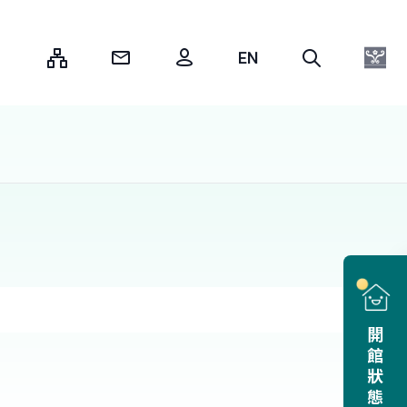
:::
開館狀態