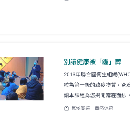
別讓健康被「霾」葬
2013年聯合國衛生組織(W
粒為第一級的致癌物質，究竟
讓本課程為您揭開霧霾面紗
氣候變遷
自然保育