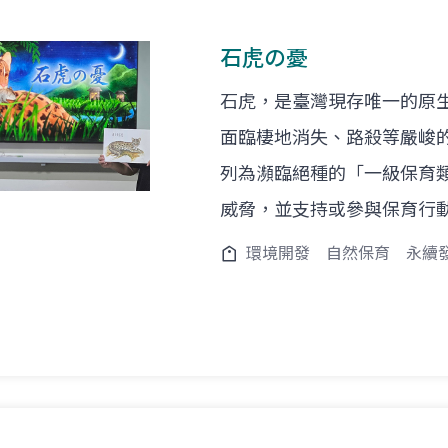
石虎の憂
石虎，是臺灣現存唯一的原
面臨棲地消失、路殺等嚴峻的
列為瀕臨絕種的「一級保育
威脅，並支持或參與保育行
環境開發
自然保育
永續