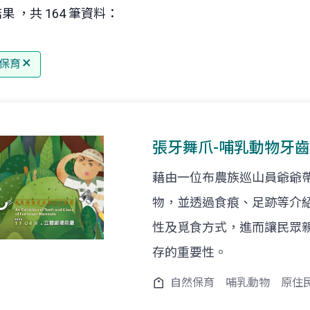
果 ，共 164 筆資料：
保育
張牙舞爪-哺乳動物牙
藉由一位布農族巡山員爺爺
物，並透過食痕、足跡等介
性及覓食方式，進而讓民眾
存的重要性。
自然保育
哺乳動物
原住