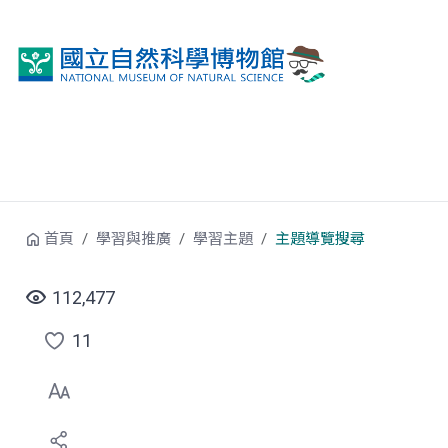
跳到中央內容區塊
首頁
學習與推廣
學習主題
主題導覽搜尋
112,477
11
點
選
喜