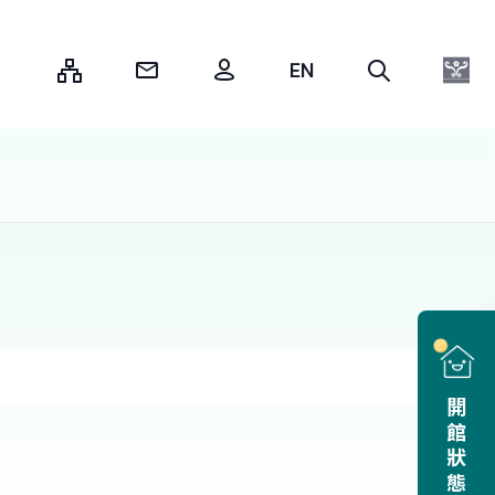
:::
開館狀態