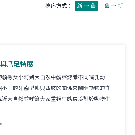
排序方式：
新 → 舊
舊 → 新
齒與爪足特展
帶領孫女小莉到大自然中觀察認識不同哺乳動
紹不同的牙齒型態與四肢的關係來闡明動物的食
親近大自然並呼籲大家重視生態環境對於動物生
民