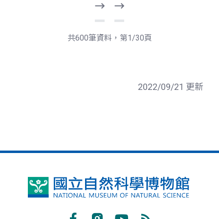
下
最
一
後
頁
一
共600筆資料，第1/30頁
頁
2022/09/21 更新
國
立