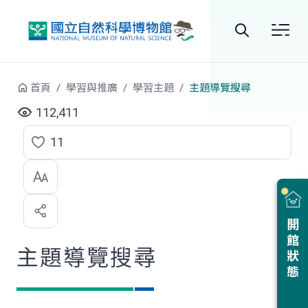
跳到中央內容區塊
全
站
首頁
學習與推廣
學習主題
主題導覽搜尋
搜
112,411
尋
11
點
選
喜
開館狀態
歡
主題導覽搜尋