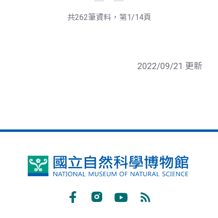
一
後
頁
一
共262筆資料，第1/14頁
頁
2022/09/21 更新
國
立
自
Facebook
Instagram
Youtube
RSS
然