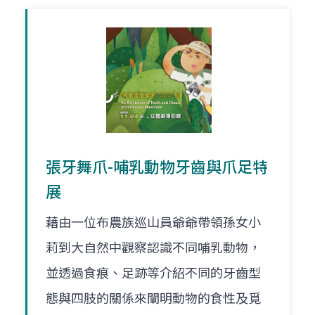
張牙舞爪-哺乳動物牙齒與爪足特
展
藉由一位布農族巡山員爺爺帶領孫女小
莉到大自然中觀察認識不同哺乳動物，
並透過食痕、足跡等介紹不同的牙齒型
態與四肢的關係來闡明動物的食性及覓