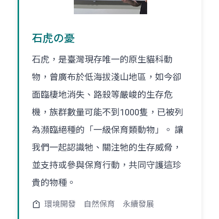
石虎の憂
石虎，是臺灣現存唯一的原生貓科動
物，曾廣布於低海拔淺山地區，如今卻
面臨棲地消失、路殺等嚴峻的生存危
機，族群數量可能不到1000隻，已被列
為瀕臨絕種的「一級保育類動物」。 讓
我們一起認識牠、關注牠的生存威脅，
並支持或參與保育行動，共同守護這珍
貴的物種。
環境開發
自然保育
永續發展