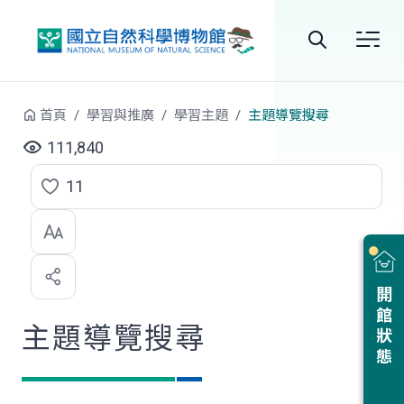
跳到中央內容區塊
全
站
首頁
學習與推廣
學習主題
主題導覽搜尋
搜
111,840
尋
11
點
選
喜
開館狀態
歡
主題導覽搜尋