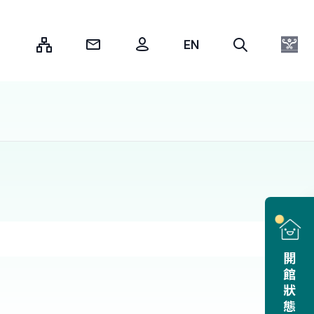
:::
開館狀態