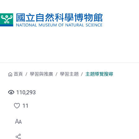
跳到中央內容區塊
首頁
學習與推廣
學習主題
主題導覽搜尋
110,293
11
點
選
喜