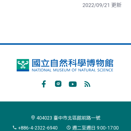
2022/09/21 更新
國
立
自
Facebook
Instagram
Youtube
RSS
然
訂
科
閱
學
404023 臺中市北區館前路一號
博
+886-4-2322-6940
週二至週日 9:00-17:00