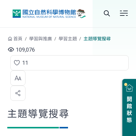
跳到中央內容區塊
全
站
首頁
學習與推廣
學習主題
主題導覽搜尋
搜
109,076
尋
11
點
選
喜
開館狀態
歡
主題導覽搜尋