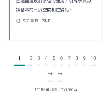
透過面鏡反射原理的運用，引導學員認
識基本的三度空間相位變化。
探究實做
物理
1
2
3
4
5
6
7
8
9
10
下
最
一
後
頁
一
共1185筆資料，第1/60頁
頁