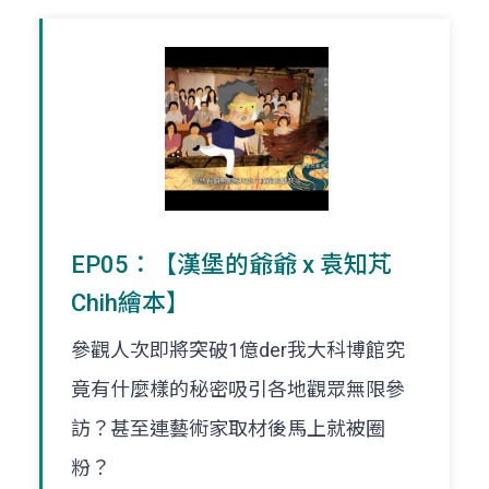
EP05：【漢堡的爺爺 x 袁知芃
Chih繪本】
參觀人次即將突破1億der我大科博館究
竟有什麼樣的秘密吸引各地觀眾無限參
訪？甚至連藝術家取材後馬上就被圈
粉？