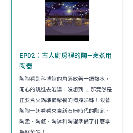
EP02：古人廚房裡的陶—烹煮用
陶器
陶陶看到科博館的角落放著一鍋熱水，
開心的跳進去泡湯，沒想到......那竟然是
正要煮火鍋準備聚餐的陶鼎姊姊！跟著
陶陶一起看看來自新石器時代的陶鼎、
陶盂、陶甗、陶缽和陶罐準備了什麼拿
手好菜吧！