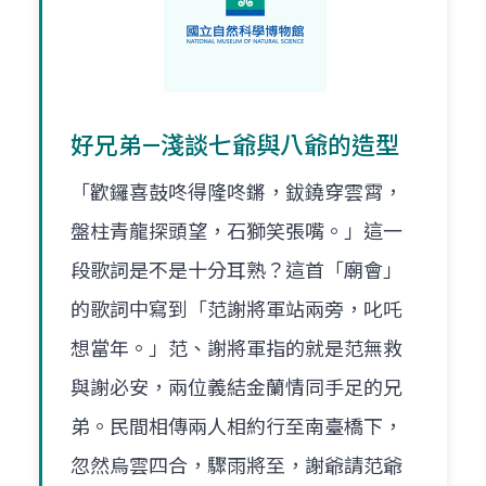
好兄弟—淺談七爺與八爺的造型
「歡鑼喜鼓咚得隆咚鏘，鈸鐃穿雲霄，
盤柱青龍探頭望，石獅笑張嘴。」這一
段歌詞是不是十分耳熟？這首「廟會」
的歌詞中寫到「范謝將軍站兩旁，叱吒
想當年。」范、謝將軍指的就是范無救
與謝必安，兩位義結金蘭情同手足的兄
弟。民間相傳兩人相約行至南臺橋下，
忽然烏雲四合，驟雨將至，謝爺請范爺