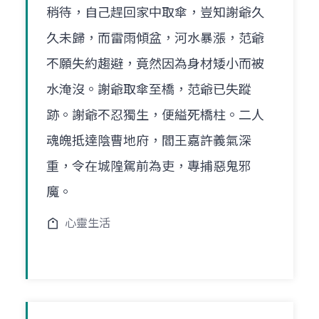
稍待，自己趕回家中取傘，豈知謝爺久
久未歸，而雷雨傾盆，河水暴漲，范爺
不願失約趨避，竟然因為身材矮小而被
水淹沒。謝爺取傘至橋，范爺已失蹤
跡。謝爺不忍獨生，便縊死橋柱。二人
魂魄抵達陰曹地府，閻王嘉許義氣深
重，令在城隍駕前為吏，專捕惡鬼邪
魔。
心靈生活