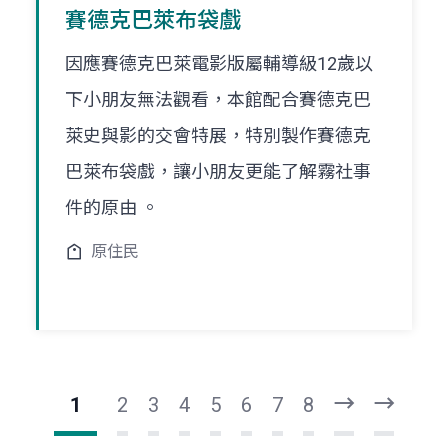
賽德克巴萊布袋戲
因應賽德克巴萊電影版屬輔導級12歲以
下小朋友無法觀看，本館配合賽德克巴
萊史與影的交會特展，特別製作賽德克
巴萊布袋戲，讓小朋友更能了解霧社事
件的原由 。
原住民
1
2
3
4
5
6
7
8
下
最
一
後