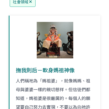
社會領域
撫我則后－軟身媽祖神像
人們稱祂為「媽祖婆」，就像媽媽、祖
母與婆婆一樣的親切慈祥。但信徒們都
知道，媽祖婆是很嚴厲的。每個人的願
望要自己努力去實現，不要以為向祂許