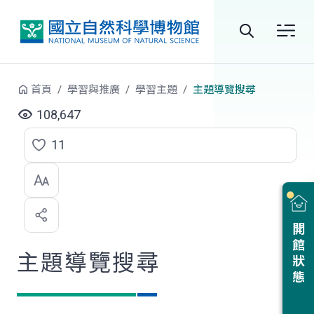
跳到中央內容區塊
全
站
首頁
學習與推廣
學習主題
主題導覽搜尋
搜
108,647
尋
11
點
選
喜
開館狀態
歡
主題導覽搜尋