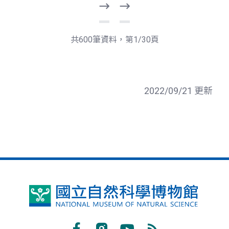
下
最
一
後
頁
一
共600筆資料，第1/30頁
頁
2022/09/21 更新
國
立