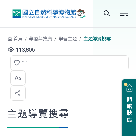
跳到中央內容區塊
全
站
首頁
學習與推廣
學習主題
主題導覽搜尋
搜
113,806
尋
11
點
選
喜
開館狀態
歡
主題導覽搜尋