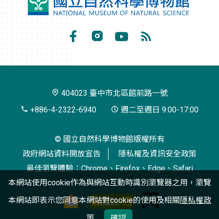
國
立
自
Facebook
Instagram
Youtube
RSS
然
訂
科
閱
學
404023 臺中市北區館前路一號
博
+886-4-2322-6940
週二至週日 9:00-17:00
物
© 國立自然科學博物館版權所有
館
政府網站資料開放宣告
隱私權及資訊安全政策
最佳瀏覽體驗：Chrome、Firefox、Edge、Safari
本網站使用cookie作為與網站互動時識別瀏覽器之用，瀏覽
本網站即表示您同意本網站對cookie的使用及相關
隱私權政
策
確認