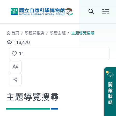
跳到中央內容區塊
全
站
首頁
學習與推廣
學習主題
主題導覽搜尋
搜
113,470
尋
11
點
選
喜
開館狀態
歡
主題導覽搜尋