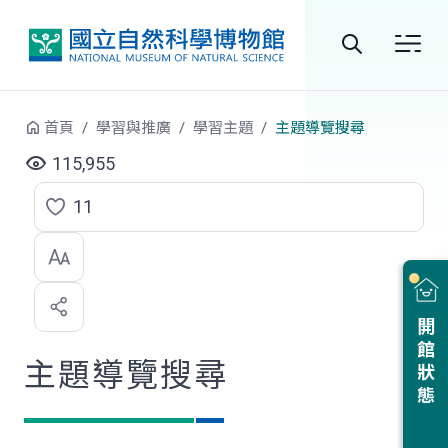
跳到中央內容區塊
全
站
首頁
學習與推廣
學習主題
主題導覽搜尋
搜
115,955
尋
11
點
選
喜
開館狀態
歡
主題導覽搜尋