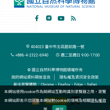
國
立
自
Facebook
Instagram
Youtube
RSS
然
訂
科
閱
學
404023 臺中市北區館前路一號
博
+886-4-2322-6940
週二至週日 9:00-17:00
物
© 國立自然科學博物館版權所有
館
政府網站資料開放宣告
隱私權及資訊安全政策
最佳瀏覽體驗：Chrome、Firefox、Edge、Safari
本網站使用cookie作為與網站互動時識別瀏覽器之用，瀏覽
本網站即表示您同意本網站對cookie的使用及相關
隱私權政
策
確認