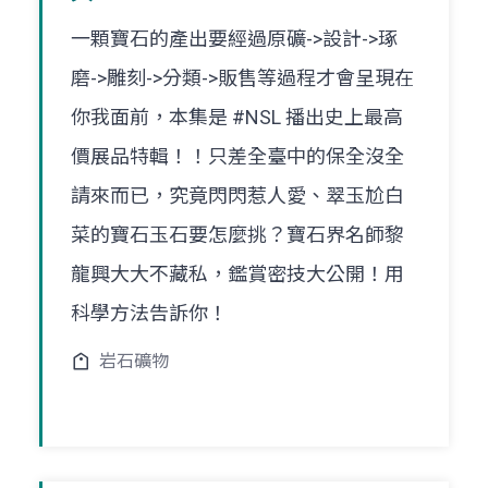
一顆寶石的產出要經過原礦->設計->琢
磨->雕刻->分類->販售等過程才會呈現在
你我面前，本集是 #NSL 播出史上最高
價展品特輯！！只差全臺中的保全沒全
請來而已，究竟閃閃惹人愛、翠玉尬白
菜的寶石玉石要怎麼挑？寶石界名師黎
龍興大大不藏私，鑑賞密技大公開！用
科學方法告訴你！
岩石礦物