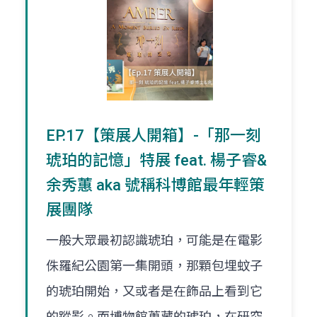
EP.17【策展人開箱】-「那一刻
琥珀的記憶」特展 feat. 楊子睿&
余秀蕙 aka 號稱科博館最年輕策
展團隊
一般大眾最初認識琥珀，可能是在電影
侏羅紀公園第一集開頭，那顆包埋蚊子
的琥珀開始，又或者是在飾品上看到它
的蹤影。而博物館蒐藏的琥珀，在研究