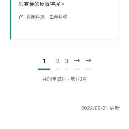
很有梗的反毒特展。
資訊科技
生命科學
1
2
3
下
最
一
後
頁
一
共54筆資料，第1/3頁
頁
2022/09/21 更新