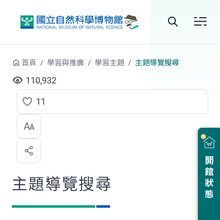
跳到中央內容區塊
全
站
首頁
學習與推廣
學習主題
主題導覽搜尋
搜
110,932
尋
11
點
選
喜
開館狀態
歡
主題導覽搜尋