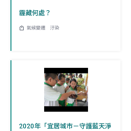
霾藏何處？
氣候變遷
汙染
2020年「宜居城市－守護藍天淨