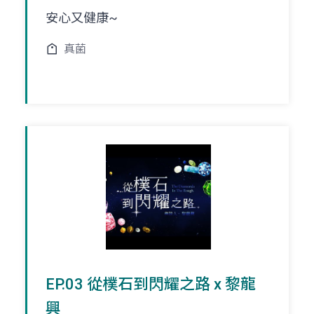
安心又健康~
真菌
EP.03 從樸石到閃耀之路 x 黎龍
興