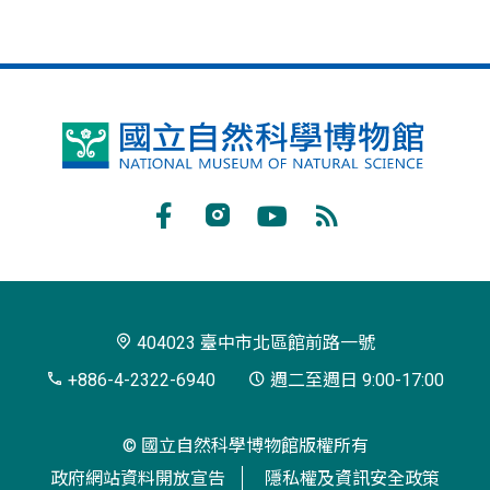
國
立
自
Facebook
Instagram
Youtube
RSS
然
訂
科
閱
學
404023 臺中市北區館前路一號
博
+886-4-2322-6940
週二至週日 9:00-17:00
物
© 國立自然科學博物館版權所有
館
政府網站資料開放宣告
隱私權及資訊安全政策