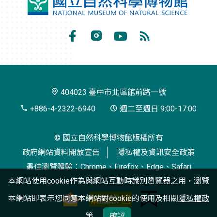
國
立
自
Facebook
Instagram
Youtube
RSS
然
訂
科
閱
學
404023 臺中市北區館前路一號
博
+886-4-2322-6940
週二至週日 9:00-17:00
物
© 國立自然科學博物館版權所有
館
政府網站資料開放宣告
隱私權及資訊安全政策
最佳瀏覽體驗：Chrome、Firefox、Edge、Safari
本網站使用cookie作為與網站互動時識別瀏覽器之用，瀏覽
本網站即表示您同意本網站對cookie的使用及相關
隱私權政
策
確認