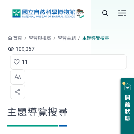
跳到中央內容區塊
全
站
首頁
學習與推廣
學習主題
主題導覽搜尋
搜
109,067
尋
11
點
選
喜
開館狀態
歡
主題導覽搜尋