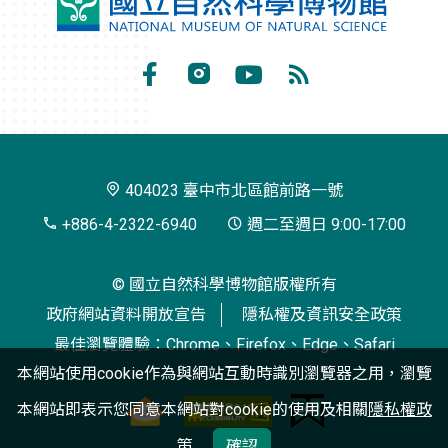
國
立
自
Facebook
Instagram
Youtube
RSS
然
訂
科
閱
學
404023 臺中市北區館前路一號
博
+886-4-2322-6940
週二至週日 9:00-17:00
物
© 國立自然科學博物館版權所有
館
政府網站資料開放宣告
隱私權及資訊安全政策
最佳瀏覽體驗：Chrome、Firefox、Edge、Safari
本網站使用cookie作為與網站互動時識別瀏覽器之用，瀏覽
本網站即表示您同意本網站對cookie的使用及相關
隱私權政
策
確認