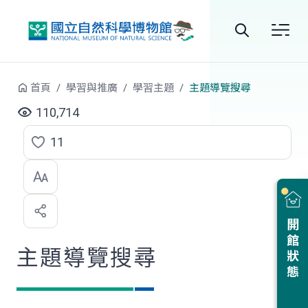
跳到中央內容區塊
全
站
首頁
學習與推廣
學習主題
主題導覽搜尋
搜
110,714
尋
11
點
選
喜
開館狀態
歡
主題導覽搜尋